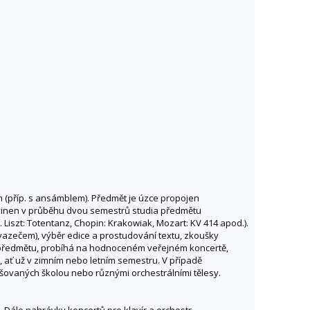
m (příp. s ansámblem). Předmět je úzce propojen
povinen v průběhu dvou semestrů studia předmětu
Liszt: Totentanz, Chopin: Krakowiak, Mozart: KV 414 apod.).
vazečem), výběr edice a prostudování textu, zkoušky
předmětu, probíhá na hodnoceném veřejném koncertě,
, ať už v zimním nebo letním semestru. V případě
šovaných školou nebo různými orchestrálními tělesy.
. Dále nahrávky koncertů pro klavír a orchestr.