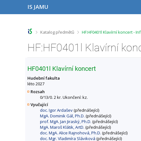
P
P
P
P
IS JAMU
ř
ř
ř
ř
e
e
e
e
s
s
s
s
k
k
k
k
o
o
o
o
>
>
Katalog předmětů
HF:HF0401l Klavírní koncert - 
č
č
č
č
i
i
i
i
HF:HF0401l Klavírní kon
t
t
t
t
n
n
n
n
a
a
a
a
h
h
o
p
HF0401l Klavírní koncert
o
l
b
a
r
a
s
t
Hudební fakulta
n
v
a
i
léto 2027
í
i
h
č
Rozsah
l
č
k
0/13/0. 2 kr. Ukončení: kz.
i
k
u
Vyučující
š
u
doc. Igor Ardašev
(přednášející)
t
MgA. Dominik Gál, Ph.D.
(přednášející)
u
prof. MgA. Jan Jiraský, Ph.D.
(přednášející)
MgA. Maroš Klátik, ArtD.
(přednášející)
doc. MgA. Alice Rajnohová, Ph.D.
(přednášející)
doc. Mgr. Vladimíra Sláviková
(přednášející)