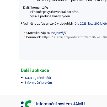
Další komentáře
Předmět je vyučován každoročně.
Výuka probíhá každý týden.
Předmět je zařazen také v obdobích
léto 2023
,
léto 2024
,
lét
Statistika zápisu (
nejnovější
)
Permalink:
https://is.jamu.cz/predmet/hf/leto2027/HF04
Další aplikace
Katalog předmětů
Informační systém
I
Informační systém JAMU