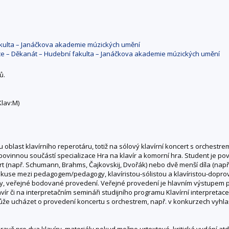
fakulta – Janáčkova akademie múzických umění
ace – Děkanát – Hudební fakulta – Janáčkova akademie múzických umění
ů.
Klav:M)
blast klavírního reperotáru, totiž na sólový klavírní koncert s orchestre
povinnou součástí specializace Hra na klavír a komorní hra. Student je 
t (např. Schumann, Brahms, Čajkovskij, Dvořák) nebo dvě menší díla (např. 
iskuse mezi pedagogem/pedagogy, klavíristou-sólistou a klavíristou-dopro
 veřejné bodované provedení. Veřejné provedení je hlavním výstupem 
ír či na interpretačním semináři studijního programu Klavírní interpretace
ůže ucházet o provedení koncertu s orchestrem, např. v konkurzech vyhla
ravě pro dva klavíry, materiály pokud možno urtextové, kritická vydání atd