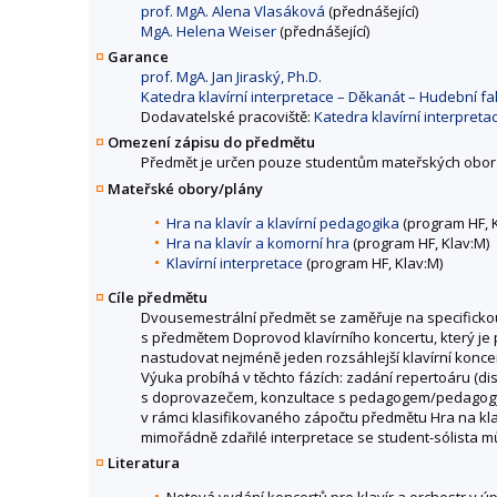
prof. MgA. Alena Vlasáková
(přednášející)
MgA. Helena Weiser
(přednášející)
Garance
prof. MgA. Jan Jiraský, Ph.D.
Katedra klavírní interpretace – Děkanát – Hudební 
Dodavatelské pracoviště:
Katedra klavírní interpret
Omezení zápisu do předmětu
Předmět je určen pouze studentům mateřských obor
Mateřské obory/plány
Hra na klavír a klavírní pedagogika
(program HF, 
Hra na klavír a komorní hra
(program HF, Klav:M)
Klavírní interpretace
(program HF, Klav:M)
Cíle předmětu
Dvousemestrální předmět se zaměřuje na specifickou o
s předmětem Doprovod klavírního koncertu, který je 
nastudovat nejméně jeden rozsáhlejší klavírní koncer
Výuka probíhá v těchto fázích: zadání repertoáru (d
s doprovazečem, konzultace s pedagogem/pedagogy,
v rámci klasifikovaného zápočtu předmětu Hra na klav
mimořádně zdařilé interpretace se student-sólista m
Literatura
Notová vydání koncertů pro klavír a orchestr v úp