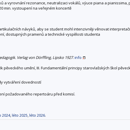
ků a vyrovnání rezonance, neutralizaci vokálů, výuce piana a pianissima,
 20 min. vystoupení na veřejném koncertě
tikulačních návyků, aby se student mohl intenzivněji věnovat interpreta
žení, dostupných pramenů a technické vyspělosti studenta
edagogik. Verlag von Dörffling, Lipsko 1927
.
info
atý věk pěveckého umění, III. Fundamentální principy starovlašských škol pěve
ody vytváření dovedností
dení požadovaného repertoáru před komisí.
o 2024
,
léto 2025
,
léto 2026
.