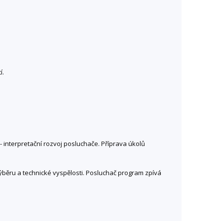
í.
- interpretační rozvoj posluchače. Příprava úkolů
výběru a technické vyspělosti. Posluchač program zpívá