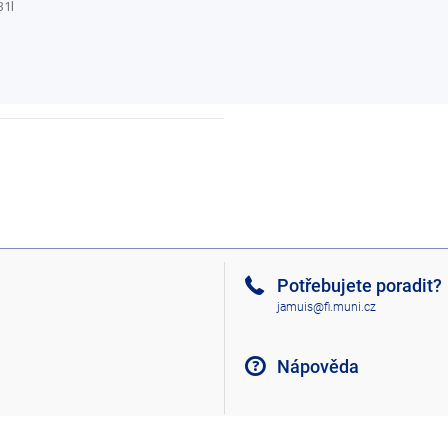
31l
Potřebujete poradit?
jamuis@fi.muni.cz
Nápověda