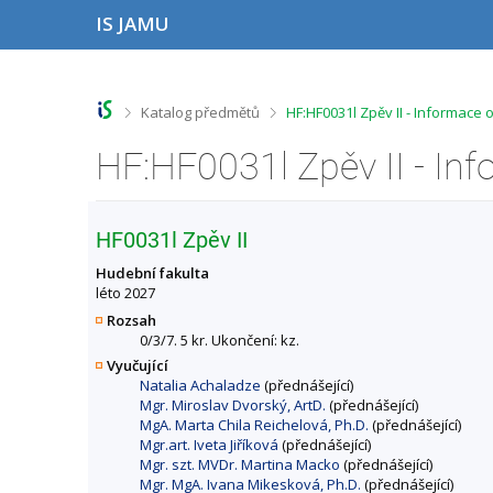
P
P
P
P
IS JAMU
ř
ř
ř
ř
e
e
e
e
s
s
s
s
k
k
k
k
o
o
o
o
>
>
Katalog předmětů
HF:HF0031l Zpěv II - Informace
č
č
č
č
i
i
i
i
HF:HF0031l Zpěv II - In
t
t
t
t
n
n
n
n
a
a
a
a
h
h
o
p
HF0031l Zpěv II
o
l
b
a
r
a
s
t
Hudební fakulta
n
v
a
i
léto 2027
í
i
h
č
Rozsah
l
č
k
0/3/7. 5 kr. Ukončení: kz.
i
k
u
Vyučující
š
u
Natalia Achaladze
(přednášející)
t
Mgr. Miroslav Dvorský, ArtD.
(přednášející)
u
MgA. Marta Chila Reichelová, Ph.D.
(přednášející)
Mgr.art. Iveta Jiříková
(přednášející)
Mgr. szt. MVDr. Martina Macko
(přednášející)
Mgr. MgA. Ivana Mikesková, Ph.D.
(přednášející)