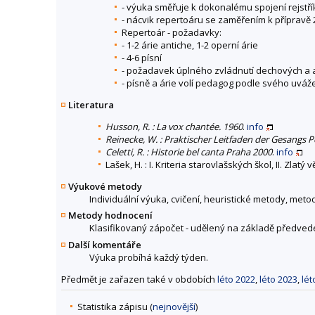
- výuka směřuje k dokonalému spojení rejstří
- nácvik repertoáru se zaměřením k přípravě
Repertoár - požadavky:
- 1-2 árie antiche, 1-2 operní árie
- 4-6 písní
- požadavek úplného zvládnutí dechových a ar
- písně a árie volí pedagog podle svého uvá
Literatura
Husson, R. : La vox chantée. 1960
.
info
Reinecke, W. : Praktischer Leitfaden der Gesangs P
Celetti, R. : Historie bel canta Praha 2000
.
info
Lašek, H. : I. Kriteria starovlašských škol, II. Zl
Výukové metody
Individuální výuka, cvičení, heuristické metody, met
Metody hodnocení
Klasifikovaný zápočet - udělený na základě předve
Další komentáře
Výuka probíhá každý týden.
Předmět je zařazen také v obdobích
léto 2022
,
léto 2023
,
lét
Statistika zápisu (
nejnovější
)