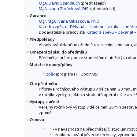
MgA. David Szendiuch
(přednášející)
MgA. Ivana Zbránková, DiS.
(přednášející)
Garance
Mgr. MgA. Ivana Mikesková, Ph.D.
Katedra zpěvu – Děkanát – Hudební fakulta – Janáč
Dodavatelské pracoviště:
Katedra zpěvu – Děkanát –
Předpoklady
Absolvování daného předmětu v zimním semestru, akt
Omezení zápisu do předmětu
Předmět je určen pouze studentům mateřských obor
Mateřské obory/plány
Zpěv
(program HF, Opdir:M5)
Cíle předmětu
Příprava ročníkového výstupu v délce min. 20 min., m
v ročníkových projektech studentů operní režie a ve 
Výstupy z učení
Veřejný ročníkový výstup v délce min. 20 min sestave
zpaměti.
Osnova
- v návaznosti na předcházející studium rozv
- zdokonalování pěvecké techniky, vyrovnání