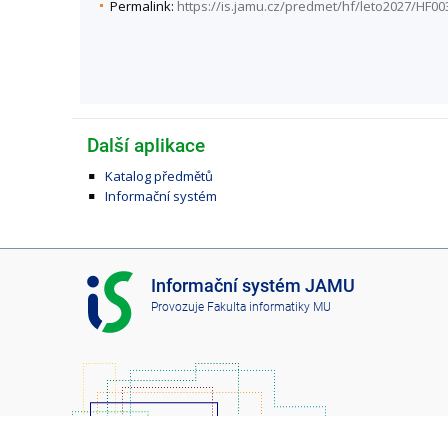
Permalink:
https://is.jamu.cz/predmet/hf/leto2027/HF00
Další aplikace
Katalog předmětů
Informační systém
I
Informační systém JAMU
S
Provozuje
Fakulta informatiky MU
J
A
M
U