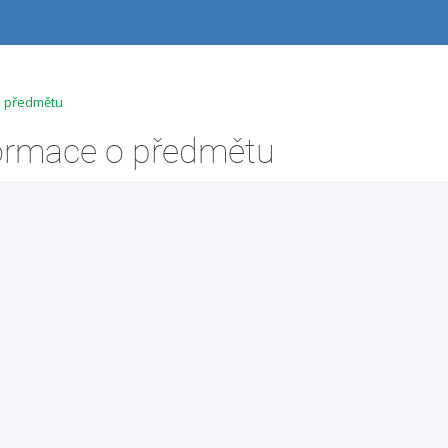
 o předmětu
formace o předmětu