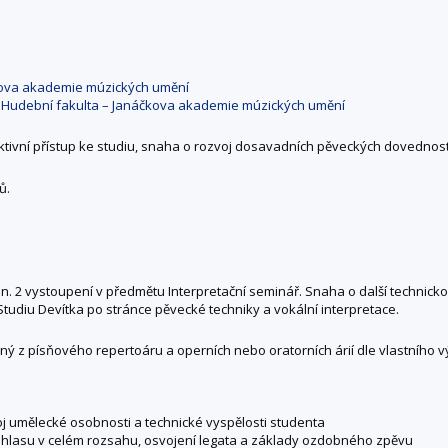
kova akademie múzických umění
 Hudební fakulta – Janáčkova akademie múzických umění
ivní přístup ke studiu, snaha o rozvoj dosavadních pěveckých dovednost
ů.
in. 2 vystoupení v předmětu Interpretační seminář. Snaha o další technicko
Studiu Devítka po stránce pěvecké techniky a vokální interpretace.
ný z písňového repertoáru a operních nebo oratorních árií dle vlastního 
oj umělecké osobnosti a technické vyspělosti studenta
 hlasu v celém rozsahu, osvojení legata a základy ozdobného zpěvu