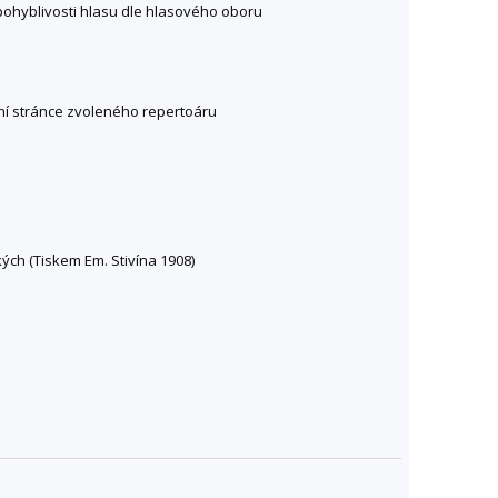
 pohyblivosti hlasu dle hlasového oboru
ční stránce zvoleného repertoáru
ckých (Tiskem Em. Stivína 1908)