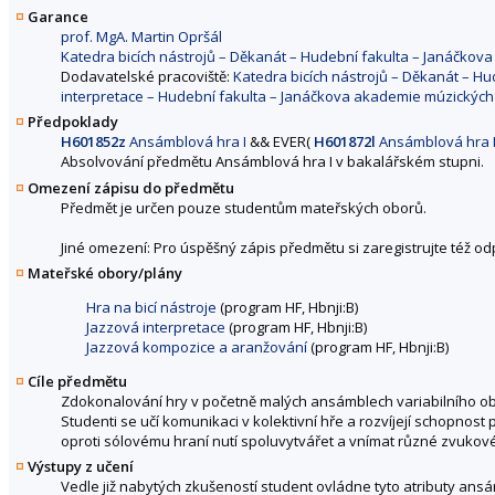
Garance
prof. MgA. Martin Opršál
Katedra bicích nástrojů – Děkanát – Hudební fakulta – Janáčko
Dodavatelské pracoviště:
Katedra bicích nástrojů – Děkanát – H
interpretace – Hudební fakulta – Janáčkova akademie múzickýc
Předpoklady
H601852z
Ansámblová hra I
&&
EVER(
H601872l
Ansámblová hra I
Absolvování předmětu Ansámblová hra I v bakalářském stupni.
Omezení zápisu do předmětu
Předmět je určen pouze studentům mateřských oborů.
Jiné omezení: Pro úspěšný zápis předmětu si zaregistrujte též o
Mateřské obory/plány
Hra na bicí nástroje
(program HF, Hbnji:B)
Jazzová interpretace
(program HF, Hbnji:B)
Jazzová kompozice a aranžování
(program HF, Hbnji:B)
Cíle předmětu
Zdokonalování hry v početně malých ansámblech variabilního obsaz
Studenti se učí komunikaci v kolektivní hře a rozvíjejí schopno
oproti sólovému hraní nutí spoluvytvářet a vnímat různé zvukové
Výstupy z učení
Vedle již nabytých zkušeností student ovládne tyto atributy ans