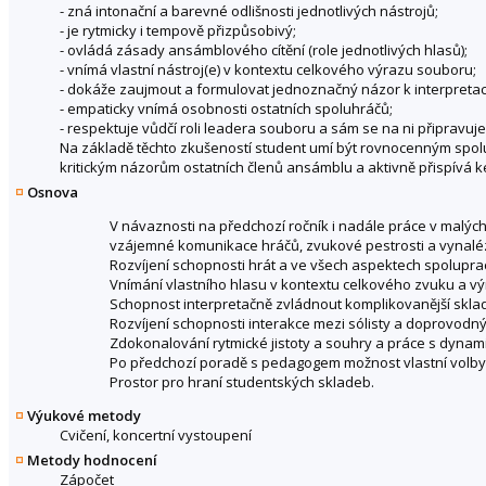
- zná intonační a barevné odlišnosti jednotlivých nástrojů;
- je rytmicky i tempově přizpůsobivý;
- ovládá zásady ansámblového cítění (role jednotlivých hlasů);
- vnímá vlastní nástroj(e) v kontextu celkového výrazu souboru;
- dokáže zaujmout a formulovat jednoznačný názor k interpretaci
- empaticky vnímá osobnosti ostatních spoluhráčů;
- respektuje vůdčí roli leadera souboru a sám se na ni připravuj
Na základě těchto zkušeností student umí být rovnocenným spolu
kritickým názorům ostatních členů ansámblu a aktivně přispívá
Osnova
V návaznosti na předchozí ročník i nadále práce v malých
vzájemné komunikace hráčů, zvukové pestrosti a vynalé
Rozvíjení schopnosti hrát a ve všech aspektech spolupra
Vnímání vlastního hlasu v kontextu celkového zvuku a v
Schopnost interpretačně zvládnout komplikovanější skla
Rozvíjení schopnosti interakce mezi sólisty a doprovodný
Zdokonalování rytmické jistoty a souhry a práce s dynam
Po předchozí poradě s pedagogem možnost vlastní volby
Prostor pro hraní studentských skladeb.
Výukové metody
Cvičení, koncertní vystoupení
Metody hodnocení
Zápočet