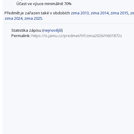
Účast ve výuce minimálně 70%
Předmět je zařazen také v obdobích
zima 2013
,
zima 2014
,
zima 2015
,
z
zima 2024
,
zima 2025
.
Statistika zápisu (
nejnovější
)
Permalink:
https://is.jamu.cz/predmet/hf/zima2026/H601872z