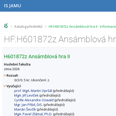
P
P
P
P
IS JAMU
ř
ř
ř
ř
e
e
e
e
s
s
s
s
k
k
k
k
o
o
o
o
>
>
Katalog předmětů
HF:H601872z Ansámblová hra II - Informac
č
č
č
č
i
i
i
i
HF:H601872z Ansámblová hra 
t
t
t
t
n
n
n
n
a
a
a
a
h
h
o
p
H601872z Ansámblová hra II
o
l
b
a
r
a
s
t
Hudební fakulta
n
v
a
i
zima 2026
í
i
h
č
Rozsah
l
č
k
0/2/0. 5 kr. Ukončení: z.
i
k
u
Vyučující
š
u
prof. MgA. Martin Opršál
(přednášející)
t
MgA. Jiří Levíček
(přednášející)
u
Cyrille Alexandre Oswald
(přednášející)
Mgr. Jan Přibil, DiS.
(přednášející)
Marián Ševčík
(přednášející)
MgA. Pavel Zlámal, Ph.D.
(přednášející)