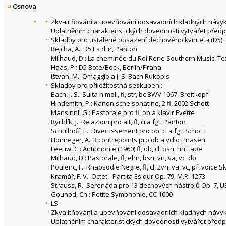
Osnova
Zkvalitňování a upevňování dosavadních kladných návyků.
Uplatněním charakteristických dovedností vytvářet předp
Skladby pro ustálené obsazení dechového kvinteta (D5):
Rejcha, A.: D5 Es dur, Panton
Milhaud, D.: La cheminée du Roi Rene Southern Music, T
Haas, P.: D5 Bote/Bock, Berlin/Praha
Ištvan, M.: Omaggio a J. S. Bach Rukopis
Skladby pro příležitostná seskupení:
Bach, J. S.: Suita h moll, fl, str, bc BWV 1067, Breitkopf
Hindemith, P.: Kanonische sonatine, 2 fl, 2002 Schott
Mansinni, G.: Pastorale pro fl, ob a klavír Evette
Rychlík, J.: Relazioni pro alt, fl, ci a fgt, Panton
Schulhoff, E.: Divertissement pro ob, cl a fgt, Schott
Honneger, A.: 3 contrepoints pro ob a vcllo Hnasen
Leeuw, C.: Antiphonie (1960) fl, ob, cl, bsn, hn, tape
Milhaud, D.: Pastorale, fl, ehn, bsn, vn, va, vc, db
Poulenc, F.: Rhapsodie Negre, fl, cl, 2vn, va, vc, pf, vo
Kramář, F. V.: Octet - Partita Es dur Op. 79, M.R. 1273
Strauss, R.: Serenáda pro 13 dechových nástrojů Op. 7, U
Gounod, Ch.: Petite Symphonie, CC 1000
LS
Zkvalitňování a upevňování dosavadních kladných návyků.
Uplatněním charakteristických dovedností vytvářet předp