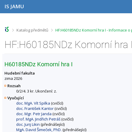
P
P
P
P
IS JAMU
ř
ř
ř
ř
e
e
e
e
s
s
s
s
k
k
k
k
o
o
o
o
>
>
Katalog předmětů
HF:H60185NDz Komorní hra I - Informace o
č
č
č
č
i
i
i
i
HF:H60185NDz Komorní hra I
t
t
t
t
n
n
n
n
a
a
a
a
h
h
o
p
H60185NDz Komorní hra I
o
l
b
a
r
a
s
t
Hudební fakulta
n
v
a
i
zima 2026
í
i
h
č
Rozsah
l
č
k
0/2/4. 3 kr. Ukončení: z.
i
k
u
Vyučující
š
u
doc. MgA. Vít Spilka
(cvičící)
t
doc. František Kantor
(cvičící)
u
doc. Mgr. Petr Janda
(cvičící)
prof. MgA. Jindřich Petráš
(cvičící)
doc. Jurij Likin
(přednášející)
MgA. David Šimeček, PhD.
(přednášející)