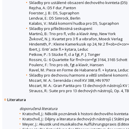
Skladby pro ustálené obsazení dechového kvinteta (D5):
Rejcha, A.: D5 F dur, Panton
Foerster, J. B.: D5, Supraphon
Lendvai, E.: D5 Simrock, Berlin
Kalabis, V.: Malá komorní hudba pro D5, Supraphon
Skladby pro příležitostná seskupení:
Martinů, B.: Trio pro fl, vcllo a klavír Amp, New York
Živkovič, N. J.: Kvartet pro 3 fl a vibrafon, Moeck Verlag
Hindemith, P.: Kleine Kamerkusik op 24, Nr.2 fl+ob+cl+cor+
Ibert, J.: Entr´acte fl.+ kytara, Leduc
Petkow, P.: 5 Stücke fl, cl a fgt, P. J. Tonger
Rossini, G.: 6 Quartette für fl+cl+cor+fgt 3164, 3165 Schott
Poulenc, F.: Trio pro ob, fgt a klavír, Hansen
Ravel, M.: Piece en Forme de Habanera fl. + kytara, Leduc
Skladby pro dechovou harmonii a větší smíšené komorní
Mozart, W. A.: Serenáda c moll KV 388, HN 9797
Mozart, W. A.: Gran Partita pro 13 dechových nástrojů KV 
Strauss, R.: Suite pro pro 13 dechových nástrojů, Op. 4, T
Literatura
doporučená literatura
Kratochvíl, J.: Několik poznámek k historii dechového kvinteta 
Kratochvíl, J.: Dějiny a literatura dechových nástrojů ( Státní 
Meyer, J.: Akustik und musikalische Aufführungspraxis (Editio