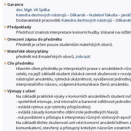
Garance
doc. MgA. Vít Spilka
Katedra dechových nástrojů – Děkanát – Hudební fakulta – Jan
Dodavatelské pracoviště:
Katedra dechových nástrojů – Děkanát
Předpoklady
Předchozí znalosti interpretace komorní hudby získané na nižším
Omezení zápisu do předmětu
Předmět je určen pouze studentům mateřských oborů.
Mateřské obory/plány
předmět má 8 mateřských oborů,
zobrazit
Cíle předmětu
Hlavním cílem předmětu je interpretační praxe v ansámblech různéh
celek), na jejíž základě student získává cenné zkušenosti v rozví
nástrojům ansámblu, rytmická ukázněnost, vyváženost jednotlivý
interpretačního názoru, vzájemná komunikace členů ansámblu.
Výstupy z učení
Na základě praktické výuky v komorních ansámblech student ovlá
- spolehlivě intonuje, zná intonační a barevné odlišnosti jednotli
- ovládá rytmus a je rytmicky přizpůsobivý;
- ovládá zásady komorního cítění (role jednotlivých hlasů);
- má povědomí o přístupu k interpretaci různých slohových epoch
Na základě těchto zkušeností umí vést komorní ansámbl během 
komunikativní, otevřený a přístupný kritickým názorům ostatníc