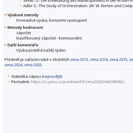
Sirker, U.: Die Entwicklung des Bläserquintetts in der ersten 
Adler S.: The Study of Orchestration. (W. W. Norton and Comp
Výukové metody
hromadná výuka, koncertní vystoupení
Metody hodnocení
zápočet
klasifikovaný zápočet - komisionální
Další komentáře
Výuka probíhá každý týden.
Předmět je zařazen také v obdobích
zima 2013
,
zima 2014
,
zima 2015
,
z
zima 2024
,
zima 2025
.
Statistika zápisu (
nejnovější
)
Permalink:
https://is.jamu.cz/predmet/hf/zima2026/H60185NDz