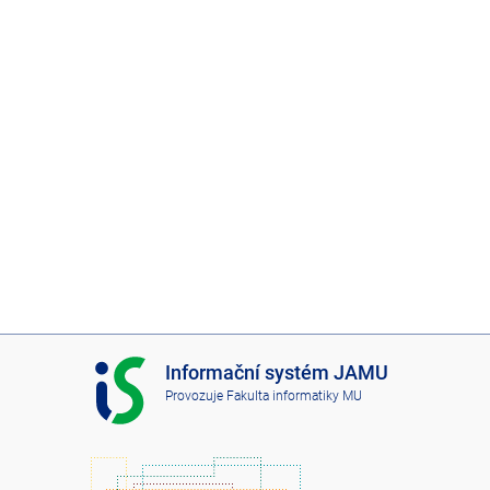
I
Informační systém JAMU
S
Provozuje
Fakulta informatiky MU
J
A
M
U