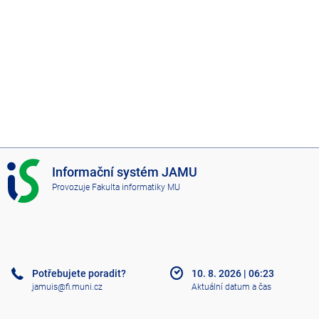
I
Informační systém JAMU
S
Provozuje
Fakulta informatiky MU
J
A
M
U
Potřebujete poradit?
10. 8. 2026
|
06:23
jamuis@fi.muni.cz
Aktuální datum a čas