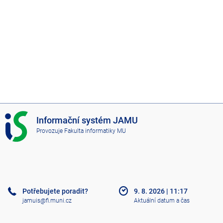
I
Informační systém JAMU
S
Provozuje
Fakulta informatiky MU
J
A
M
U
Potřebujete poradit?
9. 8. 2026
|
11:17
jamuis@fi.muni.cz
Aktuální datum a čas