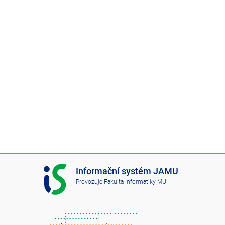
I
Informační systém JAMU
S
Provozuje
Fakulta informatiky MU
J
A
M
U