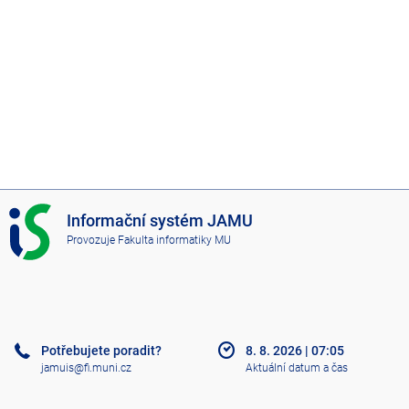
I
Informační systém JAMU
S
Provozuje
Fakulta informatiky MU
J
A
M
U
Potřebujete poradit?
8. 8. 2026
|
07:05
jamuis@fi.muni.cz
Aktuální datum a čas