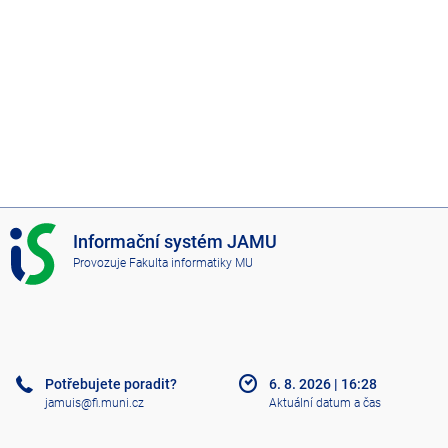
I
Informační systém JAMU
S
Provozuje
Fakulta informatiky MU
J
A
M
U
Potřebujete poradit?
6. 8. 2026
|
16:28
jamuis@fi.muni.cz
Aktuální datum a čas