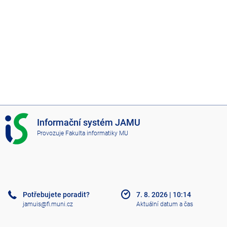
I
Informační systém JAMU
S
Provozuje
Fakulta informatiky MU
J
A
M
U
Potřebujete poradit?
7. 8. 2026
|
10:14
jamuis@fi.muni.cz
Aktuální datum a čas