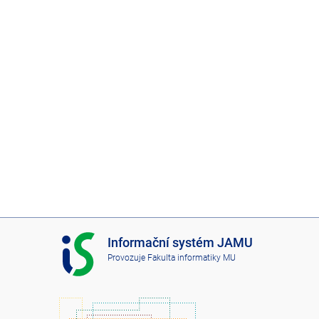
I
Informační systém JAMU
S
Provozuje
Fakulta informatiky MU
J
A
M
U