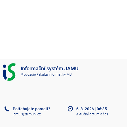
I
Informační systém JAMU
S
Provozuje
Fakulta informatiky MU
J
A
M
U
Potřebujete poradit?
6. 8. 2026
|
06:35
jamuis@fi.muni.cz
Aktuální datum a čas