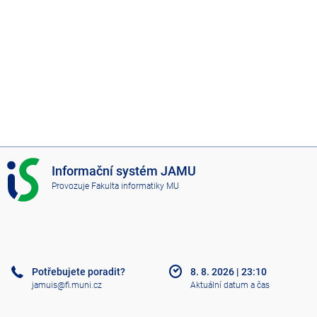
I
Informační systém JAMU
S
Provozuje
Fakulta informatiky MU
J
A
M
U
Potřebujete poradit?
8. 8. 2026
|
23:10
jamuis@fi.muni.cz
Aktuální datum a čas