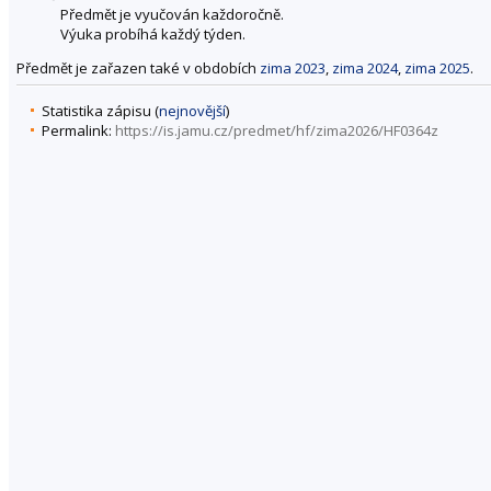
Předmět je vyučován každoročně.
Výuka probíhá každý týden.
Předmět je zařazen také v obdobích
zima 2023
,
zima 2024
,
zima 2025
.
Statistika zápisu (
nejnovější
)
Permalink:
https://is.jamu.cz/predmet/hf/zima2026/HF0364z