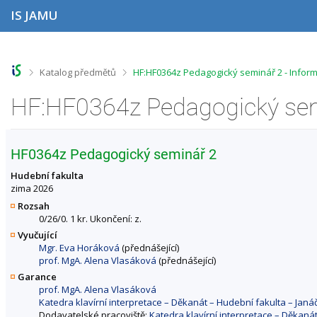
P
P
P
P
IS JAMU
ř
ř
ř
ř
e
e
e
e
s
s
s
s
k
k
k
k
o
o
o
o
>
>
Katalog předmětů
HF:HF0364z Pedagogický seminář 2 - Infor
č
č
č
č
i
i
i
i
HF:HF0364z Pedagogický sem
t
t
t
t
n
n
n
n
a
a
a
a
h
h
o
p
HF0364z Pedagogický seminář 2
o
l
b
a
r
a
s
t
Hudební fakulta
n
v
a
i
zima 2026
í
i
h
č
Rozsah
l
č
k
0/26/0. 1 kr. Ukončení: z.
i
k
u
Vyučující
š
u
Mgr. Eva Horáková
(přednášející)
t
prof. MgA. Alena Vlasáková
(přednášející)
u
Garance
prof. MgA. Alena Vlasáková
Katedra klavírní interpretace – Děkanát – Hudební fakulta – Ja
Dodavatelské pracoviště:
Katedra klavírní interpretace – Děkan