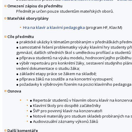
Omezení zápisu do předmětu
Předmět je určen pouze studentům mateřských oborů.
Mateřské obory/plány
Hra na klavír a klavírní pedagogika
(program HF, Klav:M)
Cíle předmětu
● praktické ukázky k tématům probíraným v přednáškách předmětu
● samostatné řešení problematiky výuky klavírní hry studenty při
gymnázií, dalších středních škol s uměleckou profilací a studentů
● příprava studentů na výuku modelu, hodnocení jejího průběhu 
● výběr repertoáru pro konkrétní žáky, sestavení studijního plán
vedení dokumentace o studiu žáka;
● základní etapy práce se žákem na skladbě;
● příprava žáků na soutěže a na koncertní vystoupení;
● požadavky k výběrovým řízením na pozici klavírního pedagoga 
Osnova
● Repertoár studentů v hlavním oboru klavír na konzerva
● Klavírní školy pro dospělé začátečníky
● ŠVP pro povinný klavír na konzervatoři
● Notové materiály pro studium skladeb probíraných na 
● Audiovizuální záznamy výkonů žáků
Další komentáře