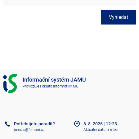
Vyhledat
I
Informační systém JAMU
S
Provozuje
Fakulta informatiky MU
J
A
M
U
Potřebujete poradit?
8. 8. 2026
|
12:23
jamuis@fi.muni.cz
Aktuální datum a čas