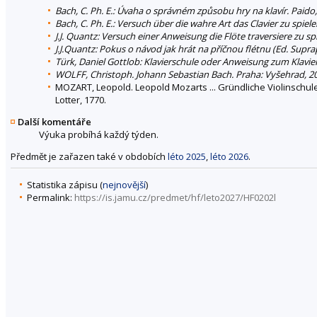
Bach, C. Ph. E.: Úvaha o správném způsobu hry na klavír. Paido
Bach, C. Ph. E.: Versuch über die wahre Art das Clavier zu spiel
J.J. Quantz: Versuch einer Anweisung die Flöte traversiere zu sp
J.J.Quantz: Pokus o návod jak hrát na příčnou flétnu (Ed. Sup
Türk, Daniel Gottlob: Klavierschule oder Anweisung zum Klavier
WOLFF, Christoph. Johann Sebastian Bach. Praha: Vyšehrad, 2
MOZART, Leopold. Leopold Mozarts ... Gründliche Violinschule,
Lotter, 1770.
Další komentáře
Výuka probíhá každý týden.
Předmět je zařazen také v obdobích
léto 2025
,
léto 2026
.
Statistika zápisu (
nejnovější
)
Permalink:
https://is.jamu.cz/predmet/hf/leto2027/HF0202l