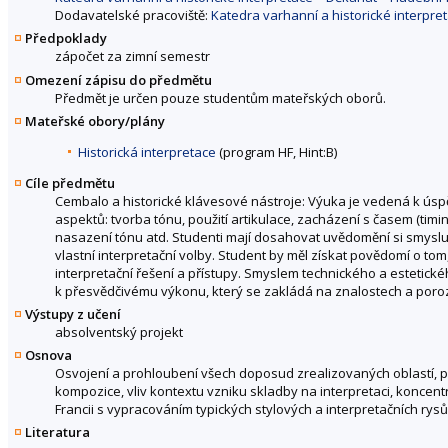
Dodavatelské pracoviště:
Katedra varhanní a historické interpr
Předpoklady
zápočet za zimní semestr
Omezení zápisu do předmětu
Předmět je určen pouze studentům mateřských oborů.
Mateřské obory/plány
Historická interpretace
(program HF, Hint:B)
Cíle předmětu
Cembalo a historické klávesové nástroje: Výuka je vedená k úsp
aspektů: tvorba tónu, použití artikulace, zacházení s časem (timi
nasazení tónu atd. Studenti mají dosahovat uvědomění si smyslu
vlastní interpretační volby. Student by měl získat povědomí o tom,
interpretační řešení a přístupy. Smyslem technického a estetic
k přesvědčivému výkonu, který se zakládá na znalostech a porozu
Výstupy z učení
absolventský projekt
Osnova
Osvojení a prohloubení všech doposud zrealizovaných oblastí, p
kompozice, vliv kontextu vzniku skladby na interpretaci, koncentr
Francii s vypracováním typických stylových a interpretačních rysů
Literatura