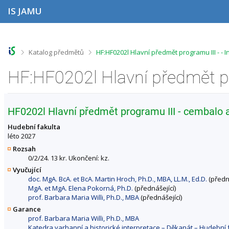
P
P
P
P
IS JAMU
ř
ř
ř
ř
e
e
e
e
s
s
s
s
k
k
k
k
o
o
o
o
>
>
Katalog předmětů
HF:HF0202l Hlavní předmět programu III - -
č
č
č
č
i
i
i
i
t
t
t
t
n
n
n
n
a
a
a
a
h
h
o
p
HF0202l Hlavní předmět programu III - cembalo a
o
l
b
a
r
a
s
t
Hudební fakulta
n
v
a
i
léto 2027
í
i
h
č
Rozsah
l
č
k
0/2/24. 13 kr. Ukončení: kz.
i
k
u
Vyučující
š
u
doc. MgA. BcA. et BcA. Martin Hroch, Ph.D., MBA, LL.M., Ed.D.
(předná
t
MgA. et MgA. Elena Pokorná, Ph.D.
(přednášející)
u
prof. Barbara Maria Willi, Ph.D., MBA
(přednášející)
Garance
prof. Barbara Maria Willi, Ph.D., MBA
Katedra varhanní a historické interpretace – Děkanát – Hudebn