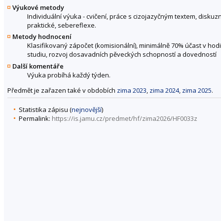
Výukové metody
Individuální výuka - cvičení, práce s cizojazyčným textem, disk
praktické, sebereflexe.
Metody hodnocení
Klasifikovaný zápočet (komisionální), minimálně 70% účast v ho
studiu, rozvoj dosavadních pěveckých schopností a dovedností
Další komentáře
Výuka probíhá každý týden.
Předmět je zařazen také v obdobích
zima 2023
,
zima 2024
,
zima 2025
.
Statistika zápisu (
nejnovější
)
Permalink:
https://is.jamu.cz/predmet/hf/zima2026/HF0033z