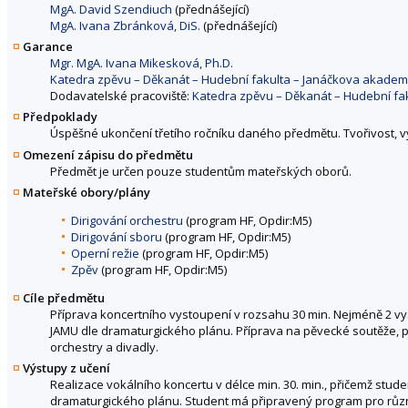
MgA. David Szendiuch
(přednášející)
MgA. Ivana Zbránková, DiS.
(přednášející)
Garance
Mgr. MgA. Ivana Mikesková, Ph.D.
Katedra zpěvu – Děkanát – Hudební fakulta – Janáčkova akadem
Dodavatelské pracoviště:
Katedra zpěvu – Děkanát – Hudební fa
Předpoklady
Úspěšné ukončení třetího ročníku daného předmětu. Tvořivost, v
Omezení zápisu do předmětu
Předmět je určen pouze studentům mateřských oborů.
Mateřské obory/plány
Dirigování orchestru
(program HF, Opdir:M5)
Dirigování sboru
(program HF, Opdir:M5)
Operní režie
(program HF, Opdir:M5)
Zpěv
(program HF, Opdir:M5)
Cíle předmětu
Příprava koncertního vystoupení v rozsahu 30 min. Nejméně 2 vy
JAMU dle dramaturgického plánu. Příprava na pěvecké soutěže, p
orchestry a divadly.
Výstupy z učení
Realizace vokálního koncertu v délce min. 30. min., přičemž stud
dramaturgického plánu. Student má připravený program pro různ