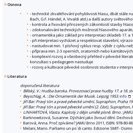
Osnova
- technické zkvalitňování pohyblivosti hlasu, dbát stále n
Bach, G.F. Händel, A. Vivaldi atd.) a další autory světové
- kontrola a fixování přirozených zákonitostí stavby hla
- zdokonalování technických možností hlasového aparát
- ornamentika jako základ pro interpretaci skladeb 17. a 18
- při interpretaci vycházet a respektovat stavební, výra
- nastudovat min. 1 písňový cyklus resp. výběr z cyklu ne
- příprava min. 2-3 operních, oratorních nebo kantátových 
- komplexní rozvoj a všeobecný přehled v pěvecké literat
konzultaci s pedagogem nastuduje
- rozvoj a kultivace pěvecké osobnosti studenta v interp
Literatura
doporučená literatura
Bělský, V.: Hudba baroka. Provozovací praxe hudby 17. a 18. st
Beyschlag, A. : Die Ornamentik der Musik. Leipzig 1953
.
info
Jiří Bar: Pravý tón a pravé pěvecké umění, Supraphon, Praha 197
Jiří Bar: Pravý tón a pravé pěvecké umění (2. část), Supraphon,
LINHARTOVÁ, Vlasta. Kapitoly z dějin umělé písně. Brno : JAMU 
Barknowitzová, Susanne. Dýchání jako živoucí dění. Dechová t
Barová, Anna. Proč zpíváme? JAMU Brno 2011, ISBN: 978-80-86
Melani, Mario. Parliamo un po´di canto. Edizione SMIT- Osimo