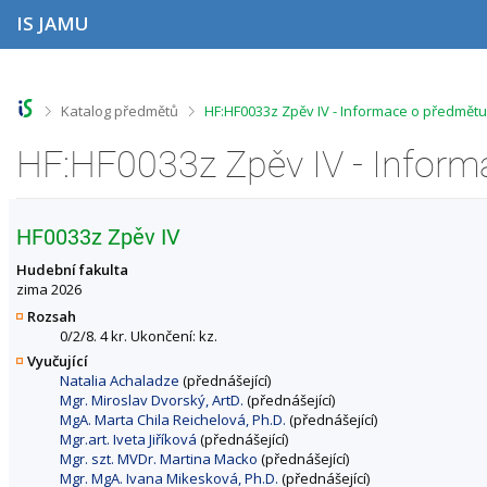
P
P
P
P
IS JAMU
ř
ř
ř
ř
e
e
e
e
s
s
s
s
k
k
k
k
o
o
o
o
>
>
Katalog předmětů
HF:HF0033z Zpěv IV - Informace o předmětu
č
č
č
č
i
i
i
i
HF:HF0033z Zpěv IV - Inform
t
t
t
t
n
n
n
n
a
a
a
a
h
h
o
p
HF0033z Zpěv IV
o
l
b
a
r
a
s
t
Hudební fakulta
n
v
a
i
zima 2026
í
i
h
č
Rozsah
l
č
k
0/2/8. 4 kr. Ukončení: kz.
i
k
u
Vyučující
š
u
Natalia Achaladze
(přednášející)
t
Mgr. Miroslav Dvorský, ArtD.
(přednášející)
u
MgA. Marta Chila Reichelová, Ph.D.
(přednášející)
Mgr.art. Iveta Jiříková
(přednášející)
Mgr. szt. MVDr. Martina Macko
(přednášející)
Mgr. MgA. Ivana Mikesková, Ph.D.
(přednášející)