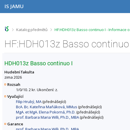
P
P
P
P
IS JAMU
ř
ř
ř
ř
e
e
e
e
s
s
s
s
k
k
k
k
o
o
o
o
>
>
Katalog předmětů
HF:HDH013z Basso continuo I - Informace 
č
č
č
č
i
i
i
i
HF:HDH013z Basso continuo 
t
t
t
t
n
n
n
n
a
a
a
a
h
h
o
p
HDH013z Basso continuo I
o
l
b
a
r
a
s
t
Hudební fakulta
n
v
a
i
zima 2026
í
i
h
č
Rozsah
l
č
k
1/0/10. 2 kr. Ukončení: z.
i
k
u
Vyučující
š
u
Filip Hrubý, MA
(přednášející)
t
BcA. Bc. Kateřina Maňáková, MMus
(přednášející)
u
MgA. et MgA. Elena Pokorná, Ph.D.
(přednášející)
prof. Barbara Maria Willi, Ph.D., MBA
(přednášející)
Garance
prof. Barbara Maria Willi, Ph.D., MBA