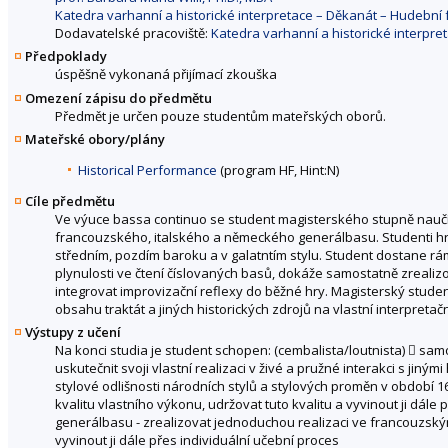
Katedra varhanní a historické interpretace – Děkanát – Hudebn
Dodavatelské pracoviště:
Katedra varhanní a historické interpr
Předpoklady
úspěšně vykonaná přijímací zkouška
Omezení zápisu do předmětu
Předmět je určen pouze studentům mateřských oborů.
Mateřské obory/plány
Historical Performance
(program HF, Hint:N)
Cíle předmětu
Ve výuce bassa continuo se student magisterského stupně naučí
francouzského, italského a německého generálbasu. Studenti hry
středním, pozdím baroku a v galatntím stylu. Student dostane rá
plynulosti ve čtení číslovaných basů, dokáže samostatně zrealiz
integrovat improvizační reflexy do běžné hry. Magisterský stud
obsahu traktát a jiných historických zdrojů na vlastní interpretačn
Výstupy z učení
Na konci studia je student schopen: (cembalista/loutnista)  sam
uskutečnit svoji vlastní realizaci v živé a pružné interakci s jiný
stylové odlišnosti národních stylů a stylových proměn v období 16
kvalitu vlastního výkonu, udržovat tuto kvalitu a vyvinout ji dále
generálbasu - zrealizovat jednoduchou realizaci ve francouzským 
vyvinout ji dále přes individuální učební proces