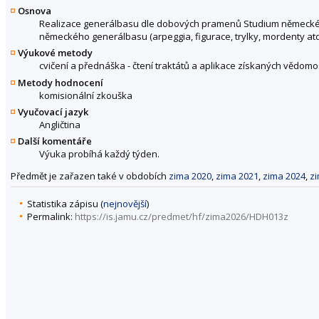
Osnova
Realizace generálbasu dle dobových pramenů Studium německéh
německého generálbasu (arpeggia, figurace, trylky, mordenty atd
Výukové metody
cvičení a přednáška - čtení traktátů a aplikace získaných vědomo
Metody hodnocení
komisionální zkouška
Vyučovací jazyk
Angličtina
Další komentáře
Výuka probíhá každý týden.
Předmět je zařazen také v obdobích
zima 2020
,
zima 2021
,
zima 2024
,
z
Statistika zápisu (
nejnovější
)
Permalink:
https://is.jamu.cz/predmet/hf/zima2026/HDH013z