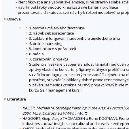
- identifikovat a analyzovat své ambice, silné stránky i slabé str
- navrhnout kroky vedoucí k realizaci své kariérní profilace
- prezentovat a diskutovat své návrhy k řešení modelového pro
Osnova
1. tvorba uměleckého životopisu
2. nácvik sebeprezentace
3. základní fungování hudebního a uměleckého trhu
4. online marketing
5. komunikace s pořadateli
6. média
7. zpracování projektu
Studenti si veškeré osvojené znalosti témat ihned ověří
zprávy vlastního koncertu, přípravy reálných profilů na so
s cvičícím pedagogem, se kterým se zaměří zejména na 
prostředí, srovnání a příklady dobré praxe renomovaných
V závěru semestru vznikne celistvý projekt, který bud
kurzu Self management kurs II.
Literatura
KAISER, Michael M. Strategic Planning in the Arts: A Practica
200?. 145 s. Dostupné z WWW: .
info
HAGOORT, Giep, Aukje THOMASSEN a Rene KOOYMAN. Pioneering
industries : actual insights into cultural and creative entrep
KAISER, Michael M. Strategic planning in the arts: a practical