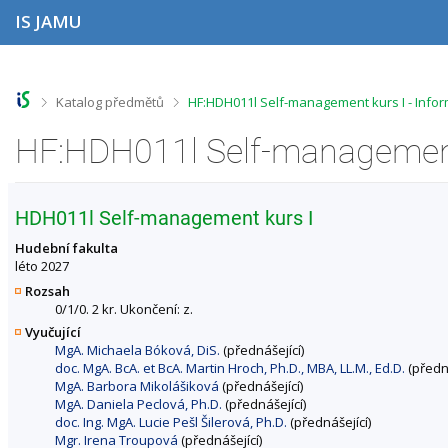
P
P
P
P
IS JAMU
ř
ř
ř
ř
e
e
e
e
s
s
s
s
k
k
k
k
o
o
o
o
>
>
Katalog předmětů
HF:HDH011l Self-management kurs I - Info
č
č
č
č
i
i
i
i
HF:HDH011l Self-management 
t
t
t
t
n
n
n
n
a
a
a
a
h
h
o
p
HDH011l Self-management kurs I
o
l
b
a
r
a
s
t
Hudební fakulta
n
v
a
i
léto 2027
í
i
h
č
Rozsah
l
č
k
0/1/0. 2 kr. Ukončení: z.
i
k
u
Vyučující
š
u
MgA. Michaela Bóková, DiS.
(přednášející)
t
doc. MgA. BcA. et BcA. Martin Hroch, Ph.D., MBA, LL.M., Ed.D.
(předná
u
MgA. Barbora Mikolášiková
(přednášející)
MgA. Daniela Peclová, Ph.D.
(přednášející)
doc. Ing. MgA. Lucie Pešl Šilerová, Ph.D.
(přednášející)
Mgr. Irena Troupová
(přednášející)