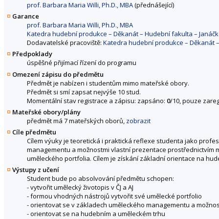
prof. Barbara Maria Willi, Ph.D., MBA
(přednášející)
Garance
prof. Barbara Maria Willi, Ph.D., MBA
Katedra hudební produkce – Děkanát – Hudební fakulta – Janá
Dodavatelské pracoviště:
Katedra hudební produkce – Děkanát –
Předpoklady
úspěšné přijímací řízení do programu
Omezení zápisu do předmětu
Předmět je nabízen i studentům mimo mateřské obory.
Předmět si smí zapsat nejvýše 10 stud.
Momentální stav registrace a zápisu: zapsáno:
0
/10, pouze zareg
Mateřské obory/plány
předmět má 7 mateřských oborů,
zobrazit
Cíle předmětu
Cílem výuky je teoretická i praktická reflexe studenta jako pr
managementu a možnostmi vlastní prezentace prostřednictvím méd
uměleckého portfolia. Cílem je získání základní orientace na hu
Výstupy z učení
Student bude po absolvování předmětu schopen:
- vytvořit umělecký životopis v ČJ a AJ
- formou vhodných nástrojů vytvořit své umělecké portfolio
- orientovat se v základech uměleckého managementu a možnostec
- orientovat se na hudebním a uměleckém trhu