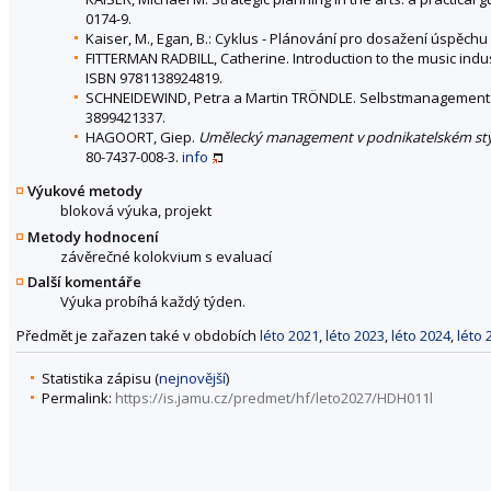
0174-9.
Kaiser, M., Egan, B.: Cyklus - Plánování pro dosažení úspěch
FITTERMAN RADBILL, Catherine. Introduction to the music indu
ISBN 9781138924819.
SCHNEIDEWIND, Petra a Martin TRÖNDLE. Selbstmanagement im
3899421337.
HAGOORT, Giep.
Umělecký management v podnikatelském st
80-7437-008-3.
info
Výukové metody
bloková výuka, projekt
Metody hodnocení
závěrečné kolokvium s evaluací
Další komentáře
Výuka probíhá každý týden.
Předmět je zařazen také v obdobích
léto 2021
,
léto 2023
,
léto 2024
,
léto 
Statistika zápisu (
nejnovější
)
Permalink:
https://is.jamu.cz/predmet/hf/leto2027/HDH011l