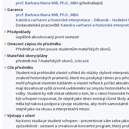
prof. Barbara Maria Willi, Ph.D., MBA
(přednášející)
Garance
prof. Barbara Maria Willi, Ph.D., MBA
Katedra varhanní a historické interpretace – Děkanát – Hudebn
Dodavatelské pracoviště:
Katedra varhanní a historické interpr
Předpoklady
úspěšně absolvovaný první semestr
Omezení zápisu do předmětu
Předmět je určen pouze studentům mateřských oborů.
Mateřské obory/plány
předmět má 7 mateřských oborů,
zobrazit
Cíle předmětu
Student má prohloubit vlastní vzhled do otázky stylové interpr
znalostí historických pramenů, které mu poskytují rámec pro jeh
mohl přispívat vlastním bádáním a vlastní reflexí k pořád aktuáln
mají dosahovat vyšší úrovně uvědomění se smyslu historického ko
volby. Student by měl získat vědomí o tom, že v rámci historické h
být schopen rozpoznat, že stejně jako dnes existují různé školy
měla být taková podpora vývoje studenta, aby mohl samostatně 
stejně jako na vkusu a interpretační intuici.
Výstupy z učení
Na konci studia je student schopen: - prezentovat sám sebe jako
způsobilostí - sestavit a zrealizovat koncertní program, který pr