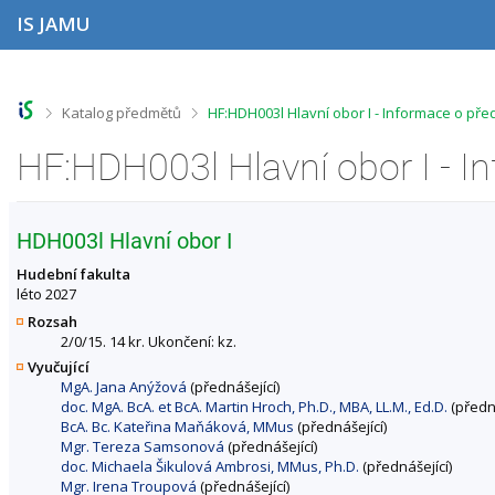
P
P
P
P
IS JAMU
ř
ř
ř
ř
e
e
e
e
s
s
s
s
k
k
k
k
o
o
o
o
>
>
Katalog předmětů
HF:HDH003l Hlavní obor I - Informace o př
č
č
č
č
i
i
i
i
HF:HDH003l Hlavní obor I - 
t
t
t
t
n
n
n
n
a
a
a
a
h
h
o
p
HDH003l Hlavní obor I
o
l
b
a
r
a
s
t
Hudební fakulta
n
v
a
i
léto 2027
í
i
h
č
Rozsah
l
č
k
2/0/15. 14 kr. Ukončení: kz.
i
k
u
Vyučující
š
u
MgA. Jana Anýžová
(přednášející)
t
doc. MgA. BcA. et BcA. Martin Hroch, Ph.D., MBA, LL.M., Ed.D.
(předná
u
BcA. Bc. Kateřina Maňáková, MMus
(přednášející)
Mgr. Tereza Samsonová
(přednášející)
doc. Michaela Šikulová Ambrosi, MMus, Ph.D.
(přednášející)
Mgr. Irena Troupová
(přednášející)