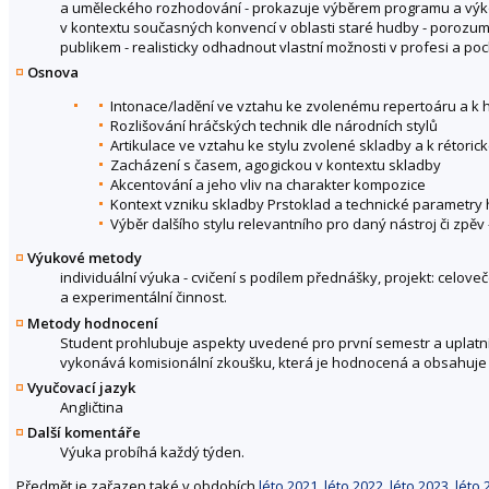
a uměleckého rozhodování - prokazuje výběrem programu a výkon
v kontextu současných konvencí v oblasti staré hudby - porozum
publikem - realisticky odhadnout vlastní možnosti v profesi a poch
Osnova
Intonace/ladění ve vztahu ke zvolenému repertoáru a k
Rozlišování hráčských technik dle národních stylů
Artikulace ve vztahu ke stylu zvolené skladby a k rétor
Zacházení s časem, agogickou v kontextu skladby
Akcentování a jeho vliv na charakter kompozice
Kontext vzniku skladby Prstoklad a technické parametry 
Výběr dalšího stylu relevantního pro daný nástroj či zpěv 
Výukové metody
individuální výuka - cvičení s podílem přednášky, projekt: celov
a experimentální činnost.
Metody hodnocení
Student prohlubuje aspekty uvedené pro první semestr a uplatní 
vykonává komisionální zkoušku, která je hodnocená a obsahuje
Vyučovací jazyk
Angličtina
Další komentáře
Výuka probíhá každý týden.
Předmět je zařazen také v obdobích
léto 2021
,
léto 2022
,
léto 2023
,
léto 