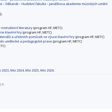
ace – Děkanát – Hudební fakulta – Janáčkova akademie múzických umění
ů.
nstruktivní literatury
(program HF, METC)
ie klavírní hry
(program HF, METC)
ateriálů a učebních pomůcek ve výuce klavírní hry
(program HF, METC)
tů do umělecké a pedagogické praxe
(program HF, METC)
ETC)
o 2023
,
léto 2024
,
léto 2025
,
léto 2026
.
27l