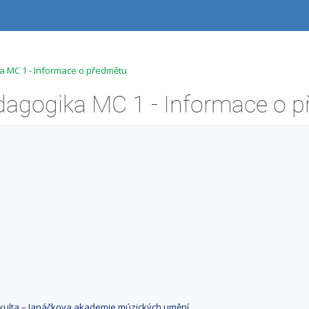
a MC 1 - Informace o předmětu
fakulta – Janáčkova akademie múzických umění