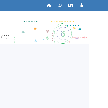
EN
HF:H75027l Hudební pedagogika MC 1 - Informace o předmětu