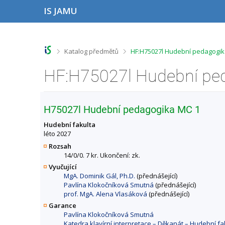
P
P
P
P
IS JAMU
ř
ř
ř
ř
e
e
e
e
s
s
s
s
k
k
k
k
o
o
o
o
>
>
Katalog předmětů
HF:H75027l Hudební pedagogik
č
č
č
č
i
i
i
i
t
t
t
t
n
n
n
n
a
a
a
a
h
h
o
p
H75027l Hudební pedagogika MC 1
o
l
b
a
r
a
s
t
Hudební fakulta
n
v
a
i
léto 2027
í
i
h
č
Rozsah
l
č
k
14/0/0. 7 kr. Ukončení: zk.
i
k
u
Vyučující
š
u
MgA. Dominik Gál, Ph.D.
(přednášející)
t
Pavlína Klokočníková Smutná
(přednášející)
u
prof. MgA. Alena Vlasáková
(přednášející)
Garance
Pavlína Klokočníková Smutná
Katedra klavírní interpretace – Děkanát – Hudební 