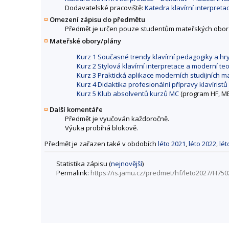
Dodavatelské pracoviště:
Katedra klavírní interpret
Omezení zápisu do předmětu
Předmět je určen pouze studentům mateřských obor
Mateřské obory/plány
Kurz 1 Současné trendy klavírní pedagogiky a hry i
Kurz 2 Stylová klavírní interpretace a moderní teor
Kurz 3 Praktická aplikace moderních studijních m
Kurz 4 Didaktika profesionální přípravy klavíris
Kurz 5 Klub absolventů kurzů MC
(program HF, M
Další komentáře
Předmět je vyučován každoročně.
Výuka probíhá blokově.
Předmět je zařazen také v obdobích
léto 2021
,
léto 2022
,
lét
Statistika zápisu (
nejnovější
)
Permalink:
https://is.jamu.cz/predmet/hf/leto2027/H750