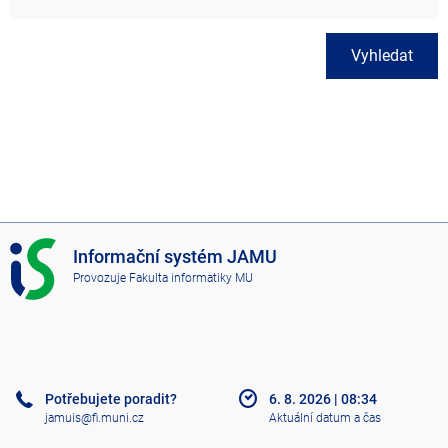
Vyhledat
I
Informační systém JAMU
S
Provozuje
Fakulta informatiky MU
J
A
M
U
Potřebujete poradit?
6. 8. 2026
|
08:34
jamuis@fi.muni.cz
Aktuální datum a čas