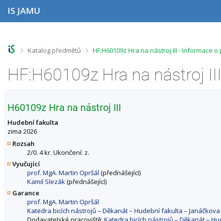
P
P
P
P
IS JAMU
ř
ř
ř
ř
e
e
e
e
s
s
s
s
k
k
k
k
o
o
o
o
>
>
Katalog předmětů
HF:H60109z Hra na nástroj III - Informace 
č
č
č
č
i
i
i
i
HF:H60109z Hra na nástroj II
t
t
t
t
n
n
n
n
a
a
a
a
h
h
o
p
H60109z Hra na nástroj III
o
l
b
a
r
a
s
t
Hudební fakulta
n
v
a
i
zima 2026
í
i
h
č
Rozsah
l
č
k
2/0. 4 kr. Ukončení: z.
i
k
u
Vyučující
š
u
prof. MgA. Martin Opršál
(přednášející)
t
Kamil Slezák
(přednášející)
u
Garance
prof. MgA. Martin Opršál
Katedra bicích nástrojů – Děkanát – Hudební fakulta – Janáčko
Dodavatelské pracoviště:
Katedra bicích nástrojů – Děkanát – H