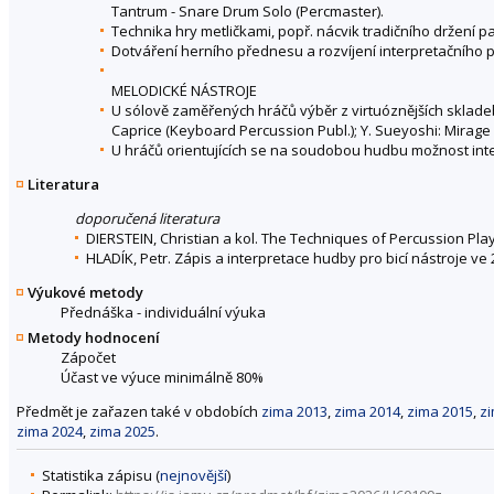
Tantrum - Snare Drum Solo (Percmaster).
Technika hry metličkami, popř. nácvik tradičního držení pal
Dotváření herního přednesu a rozvíjení interpretačního p
MELODICKÉ NÁSTROJE
U sólově zaměřených hráčů výběr z virtuóznějších skladeb, 
Caprice (Keyboard Percussion Publ.); Y. Sueyoshi: Mirage
U hráčů orientujících se na soudobou hudbu možnost in
Literatura
doporučená literatura
DIERSTEIN, Christian a kol. The Techniques of Percussion Playi
HLADÍK, Petr. Zápis a interpretace hudby pro bicí nástroje ve 
Výukové metody
Přednáška - individuální výuka
Metody hodnocení
Zápočet
Účast ve výuce minimálně 80%
Předmět je zařazen také v obdobích
zima 2013
,
zima 2014
,
zima 2015
,
z
zima 2024
,
zima 2025
.
Statistika zápisu (
nejnovější
)