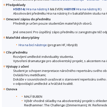
Předpoklady
H50514z
Hra na nástroj II
&&
EVER(
H60109l
Hra na nástroj III
)
Absolvování předmětu Hra na nástroj II v bakalářském studu na 
Omezení zápisu do předmětu
Předmět je určen pouze studentům mateřských oborů.
Jiné omezení: Pro úspěšný zápis předmětu si zaregistrujte též o
Mateřské obory/plány
Hra na bicí nástroje
(program HF, Hbnji:B)
Cíle předmětu
Rozvíjení umělecké individuality studenta.
Vytvoření dramaturgie pro absolventský projekt, s akcentem na i
Výstupy z učení
Student je schopen inerpretace náročného repertoáru svého ob
Ovládá hru metličkami;
Dokáže v souvislostech uvažovat o stanovení repertoáru svého a
v odpovídající umělecké a hráčské kvalitě.
Osnova
MALÝ BUBEN
Výběr vhodné skladby na absolventský projekt s ohledem
Riedhammer: The Challenge (Zimmermann); W. Reifeneder: 