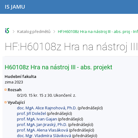
P
P
P
P
IS JAMU
ř
ř
ř
ř
e
e
e
e
s
s
s
s
k
k
k
k
o
o
o
o
>
>
Katalog předmětů
HF:H60108z Hra na nástroj III - abs. proj -
č
č
č
č
i
i
i
i
HF:H60108z Hra na nástroj III
t
t
t
t
n
n
n
n
a
a
a
a
h
h
o
p
H60108z Hra na nástroj III - abs. projekt
o
l
b
a
r
a
s
t
Hudební fakulta
n
v
a
i
zima 2023
í
i
h
č
Rozsah
l
č
k
0/2/0. 15 kr. 15 z 30. Ukončení: z.
i
k
u
Vyučující
š
u
doc. MgA. Alice Rajnohová, Ph.D.
(přednášející)
t
prof. Jiří Doležel
(přednášející)
u
prof. MgA. Ivan Gajan
(přednášející)
prof. MgA. Jan Jiraský, Ph.D.
(přednášející)
prof. MgA. Alena Vlasáková
(přednášející)
doc. Mgr. Vladimíra Sláviková
(přednášející)