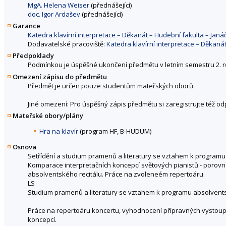
MgA. Helena Weiser
(přednášející)
doc. Igor Ardašev
(přednášející)
Garance
Katedra klavírní interpretace – Děkanát – Hudební fakulta – Ja
Dodavatelské pracoviště:
Katedra klavírní interpretace – Děkan
Předpoklady
Podmínkou je úspěšné ukončení předmětu v letním semestru 2. r
Omezení zápisu do předmětu
Předmět je určen pouze studentům mateřských oborů.
Jiné omezení: Pro úspěšný zápis předmětu si zaregistrujte též o
Mateřské obory/plány
Hra na klavír
(program HF, B-HUDUM)
Osnova
Setřídění a studium pramenů a literatury se vztahem k program
Komparace interpretačních koncepcí světových pianistů - porov
absolventského recitálu. Práce na zvoleneém repertoáru.
LS
Studium pramenů a literatury se vztahem k programu absolvent
Práce na repertoáru koncertu, vyhodnocení přípravných vystoup
koncepcí.