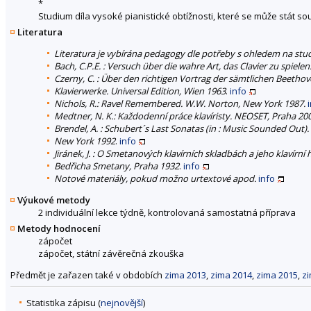
*
Studium díla vysoké pianistické obtížnosti, které se může stát s
Literatura
Literatura je vybírána pedagogy dle potřeby s ohledem na stud
Bach, C.P.E. : Versuch über die wahre Art, das Clavier zu spiele
Czerny, C. : Über den richtigen Vortrag der sämtlichen Beetho
Klavierwerke. Universal Edition, Wien 1963
.
info
Nichols, R.: Ravel Remembered. W.W. Norton, New York 1987.
Medtner, N. K.: Každodenní práce klavíristy. NEOSET, Praha 20
Brendel, A. : Schubert´s Last Sonatas (in : Music Sounded Out)
New York 1992
.
info
Jiránek, J. : O Smetanových klavírních skladbách a jeho klavírní
Bedřicha Smetany, Praha 1932
.
info
Notové materiály, pokud možno urtextové apod.
info
Výukové metody
2 individuální lekce týdně, kontrolovaná samostatná příprava
Metody hodnocení
zápočet
zápočet, státní závěrečná zkouška
Předmět je zařazen také v obdobích
zima 2013
,
zima 2014
,
zima 2015
,
z
Statistika zápisu (
nejnovější
)