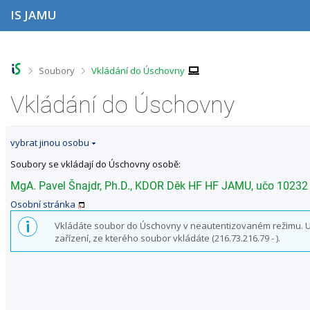
P
P
P
P
IS JAMU
ř
ř
ř
ř
e
e
e
e
s
s
s
s
k
k
k
k
o
o
o
o
>
>
Soubory
Vkládání do Úschovny
č
č
č
č
i
i
i
i
Vkládání do Úschovny
t
t
t
t
n
n
n
n
a
a
a
a
vybrat jinou osobu
h
h
o
p
o
l
b
a
Soubory se vkládají do Úschovny osobě:
r
a
s
t
n
v
a
i
MgA. Pavel Šnajdr, Ph.D., KDOR Děk HF HF JAMU, učo 10232
í
i
h
č
Osobní stránka
l
č
k
i
k
u
Vkládáte soubor do Úschovny v neautentizovaném režimu. Uži
š
u
zařízení, ze kterého soubor vkládáte (216.73.216.79 - ).
t
u