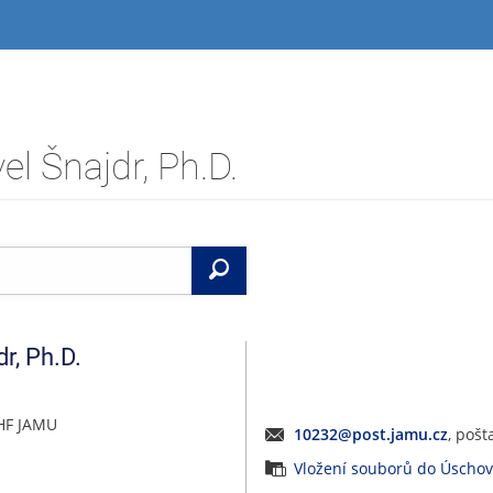
l Šnajdr, Ph.D.
Vyhledat
dr
,
Ph.D.
 HF JAMU
10232@post.jamu.cz
, pošt
Vložení souborů do Úscho