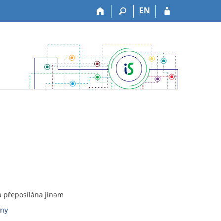
EN
a přeposílána jinam
vny