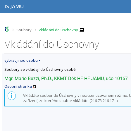
P
P
P
P
IS JAMU
ř
ř
ř
ř
e
e
e
e
s
s
s
s
k
k
k
k
o
o
o
o
>
>
Soubory
Vkládání do Úschovny
č
č
č
č
i
i
i
i
Vkládání do Úschovny
t
t
t
t
n
n
n
n
a
a
a
a
vybrat jinou osobu
h
h
o
p
o
l
b
a
Soubory se vkládají do Úschovny osobě:
r
a
s
t
n
v
a
i
Mgr. Mario Buzzi, Ph.D., KKMT Děk HF HF JAMU, učo 10167
í
i
h
č
Osobní stránka
l
č
k
i
k
u
Vkládáte soubor do Úschovny v neautentizovaném režimu. Uživ
š
u
zařízení, ze kterého soubor vkládáte (216.73.216.17 - ).
t
u