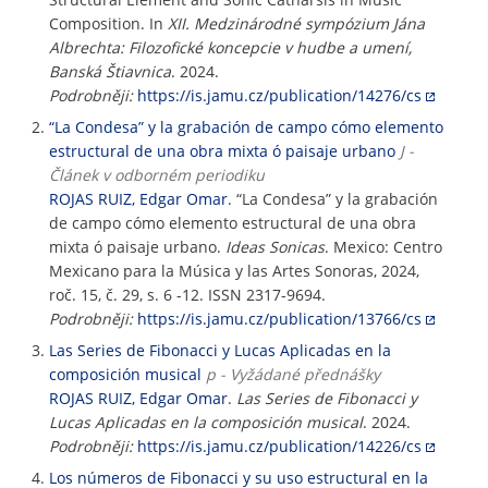
Composition. In
XII. Medzinárodné sympózium Jána
Albrechta: Filozofické koncepcie v hudbe a umení,
Banská Štiavnica
. 2024.
Podrobněji:
https://is.jamu.cz/publication/14276/cs
“La Condesa” y la grabación de campo cómo elemento
estructural de una obra mixta ó paisaje urbano
J -
Článek v odborném periodiku
ROJAS RUIZ, Edgar Omar
. “La Condesa” y la grabación
de campo cómo elemento estructural de una obra
mixta ó paisaje urbano.
Ideas Sonicas
. Mexico: Centro
Mexicano para la Música y las Artes Sonoras, 2024,
roč. 15, č. 29, s. 6 -12. ISSN 2317-9694.
Podrobněji:
https://is.jamu.cz/publication/13766/cs
Las Series de Fibonacci y Lucas Aplicadas en la
composición musical
p - Vyžádané přednášky
ROJAS RUIZ, Edgar Omar
.
Las Series de Fibonacci y
Lucas Aplicadas en la composición musical
. 2024.
Podrobněji:
https://is.jamu.cz/publication/14226/cs
Los números de Fibonacci y su uso estructural en la