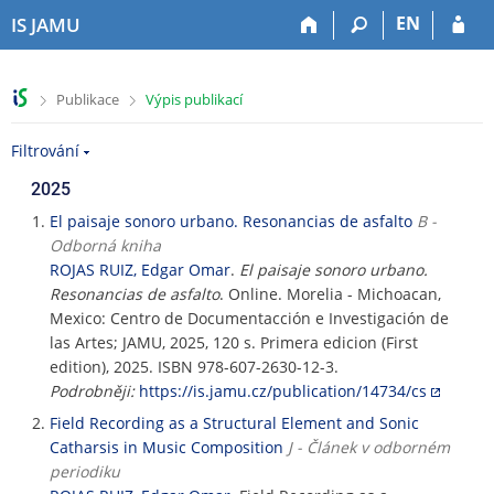
P
P
P
P
EN
IS JAMU
ř
ř
ř
ř
e
e
e
e
s
s
s
s
>
>
Publikace
Výpis publikací
k
k
k
k
o
o
o
o
Filtrování
č
č
č
č
i
i
i
i
2025
t
t
t
t
n
n
n
n
El paisaje sonoro urbano. Resonancias de asfalto
B -
a
a
a
a
Odborná kniha
h
h
o
p
ROJAS RUIZ, Edgar Omar
.
El paisaje sonoro urbano.
o
l
b
a
Resonancias de asfalto
. Online. Morelia - Michoacan,
r
a
s
t
Mexico: Centro de Documentacción e Investigación de
n
v
a
i
las Artes; JAMU, 2025, 120 s. Primera edicion (First
í
i
h
č
edition), 2025. ISBN 978-607-2630-12-3.
l
č
k
Podrobněji:
https://is.jamu.cz/publication/14734/cs
i
k
u
Field Recording as a Structural Element and Sonic
š
u
Catharsis in Music Composition
J - Článek v odborném
t
periodiku
u