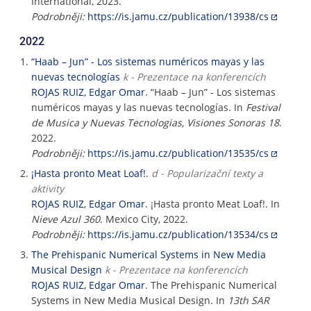
International, 2023.
Podrobněji:
https://is.jamu.cz/publication/13938/cs
2022
“Haab – Jun” - Los sistemas numéricos mayas y las
nuevas tecnologías
k - Prezentace na konferencích
ROJAS RUIZ, Edgar Omar
. “Haab – Jun” - Los sistemas
numéricos mayas y las nuevas tecnologías. In
Festival
de Musica y Nuevas Tecnologias, Visiones Sonoras 18
.
2022.
Podrobněji:
https://is.jamu.cz/publication/13535/cs
¡Hasta pronto Meat Loaf!.
d - Popularizační texty a
aktivity
ROJAS RUIZ, Edgar Omar
. ¡Hasta pronto Meat Loaf!. In
Nieve Azul 360
. Mexico City, 2022.
Podrobněji:
https://is.jamu.cz/publication/13534/cs
The Prehispanic Numerical Systems in New Media
Musical Design
k - Prezentace na konferencích
ROJAS RUIZ, Edgar Omar
. The Prehispanic Numerical
Systems in New Media Musical Design. In
13th SAR