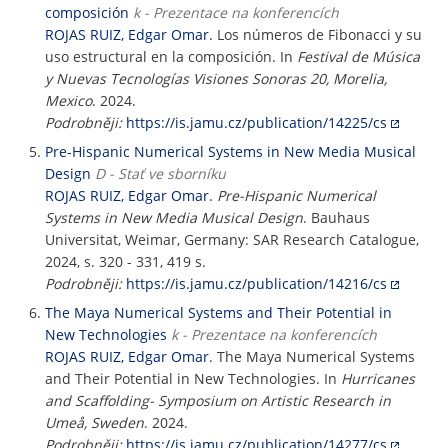
composición
k - Prezentace na konferencích
ROJAS RUIZ, Edgar Omar
. Los números de Fibonacci y su
uso estructural en la composición. In
Festival de Música
y Nuevas Tecnologías Visiones Sonoras 20, Morelia,
Mexico
. 2024.
Podrobněji:
https://is.jamu.cz/publication/14225/cs
Pre-Hispanic Numerical Systems in New Media Musical
Design
D - Stať ve sborníku
ROJAS RUIZ, Edgar Omar
.
Pre-Hispanic Numerical
Systems in New Media Musical Design
. Bauhaus
Universitat, Weimar, Germany: SAR Research Catalogue,
2024, s. 320 - 331, 419 s.
Podrobněji:
https://is.jamu.cz/publication/14216/cs
The Maya Numerical Systems and Their Potential in
New Technologies
k - Prezentace na konferencích
ROJAS RUIZ, Edgar Omar
. The Maya Numerical Systems
and Their Potential in New Technologies. In
Hurricanes
and Scaffolding- Symposium on Artistic Research in
Umeå, Sweden
. 2024.
Podrobněji:
https://is.jamu.cz/publication/14277/cs