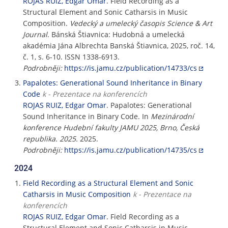
ROJAS RUIZ, Edgar Omar
. Field Recording as a
Structural Element and Sonic Catharsis in Music
Composition.
Vedecký a umelecký časopis Science & Art
Journal
. Bánská Štiavnica: Hudobná a umelecká
akadémia Jána Albrechta Banská Štiavnica, 2025, roč. 14,
č. 1, s. 6-10. ISSN 1338-6913.
Podrobněji:
https://is.jamu.cz/publication/14733/cs
Papalotes: Generational Sound Inheritance in Binary
Code
k - Prezentace na konferencích
ROJAS RUIZ, Edgar Omar
. Papalotes: Generational
Sound Inheritance in Binary Code. In
Mezinárodní
konference Hudební fakulty JAMU 2025, Brno, Česká
republika. 2025.
2025.
Podrobněji:
https://is.jamu.cz/publication/14735/cs
2024
Field Recording as a Structural Element and Sonic
Catharsis in Music Composition
k - Prezentace na
konferencích
ROJAS RUIZ, Edgar Omar
. Field Recording as a
Structural Element and Sonic Catharsis in Music