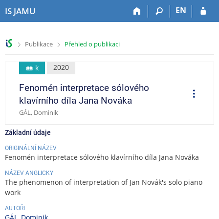
P
P
P
P
EN
IS JAMU
ř
ř
ř
ř
e
e
e
e
s
s
s
s
>
>
Publikace
Přehled o publikaci
k
k
k
k
o
o
o
o
č
č
č
č
2020
k
i
i
i
i
Fenomén interpretace sólového
t
t
t
t
O
p
n
n
n
n
klavírního díla Jana Nováka
e
a
a
a
a
r
GÁL, Dominik
a
h
h
o
p
c
o
l
b
a
e
Základní údaje
r
a
s
t
n
v
a
i
ORIGINÁLNÍ NÁZEV
Fenomén interpretace sólového klavírního díla Jana Nováka
í
i
h
č
l
č
k
NÁZEV ANGLICKY
i
k
u
The phenomenon of interpretation of Jan Novák's solo piano
š
u
work
t
AUTOŘI
u
GÁL, Dominik