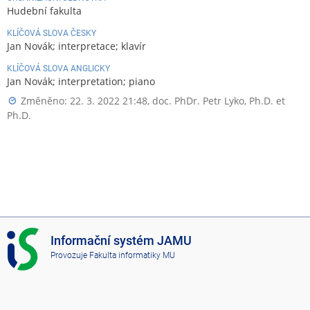
Hudební fakulta
KLÍČOVÁ SLOVA ČESKY
Jan Novák; interpretace; klavír
KLÍČOVÁ SLOVA ANGLICKY
Jan Novák; interpretation; piano
Změněno: 22. 3. 2022 21:48,
doc. PhDr. Petr Lyko, Ph.D. et
Ph.D.
I
Informační systém JAMU
S
Provozuje
Fakulta informatiky MU
J
A
M
U