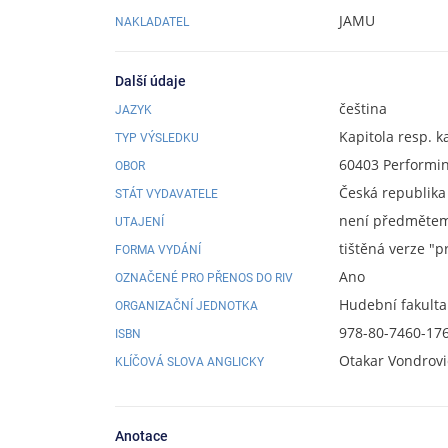
JAMU
NAKLADATEL
Další údaje
čeština
JAZYK
Kapitola resp. k
TYP VÝSLEDKU
60403 Performin
OBOR
Česká republika
STÁT VYDAVATELE
není předmětem 
UTAJENÍ
tištěná verze "p
FORMA VYDÁNÍ
Ano
OZNAČENÉ PRO PŘENOS DO RIV
Hudební fakulta
ORGANIZAČNÍ JEDNOTKA
978-80-7460-17
ISBN
Otakar Vondrovic
KLÍČOVÁ SLOVA ANGLICKY
Anotace