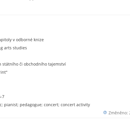
apitoly v odborné knize
g arts studies
státního či obchodního tajemství
rint"
6-7
; pianist; pedagogue; concert; concert activity
Změněno: 2