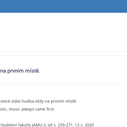
 na prvním místě.
ovice stála hudba vždy na prvním místě.
vic, music always came first.
r
Hudební fakulty JAMU II, od s. 259-271, 13 s. 2020