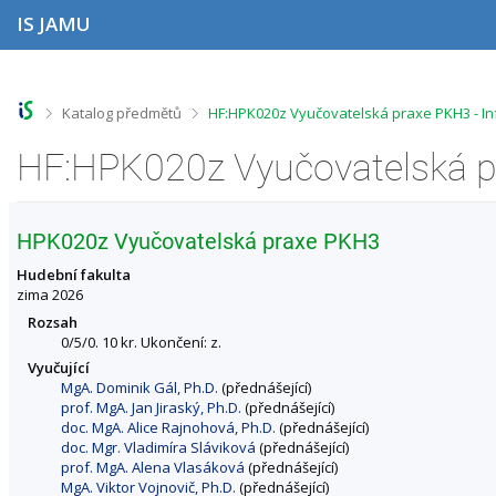
P
P
P
P
IS JAMU
ř
ř
ř
ř
e
e
e
e
s
s
s
s
k
k
k
k
o
o
o
o
>
>
Katalog předmětů
HF:HPK020z Vyučovatelská praxe PKH3 - I
č
č
č
č
i
i
i
i
HF:HPK020z Vyučovatelská p
t
t
t
t
n
n
n
n
a
a
a
a
h
h
o
p
HPK020z Vyučovatelská praxe PKH3
o
l
b
a
r
a
s
t
Hudební fakulta
n
v
a
i
zima 2026
í
i
h
č
Rozsah
l
č
k
0/5/0. 10 kr. Ukončení: z.
i
k
u
Vyučující
š
u
MgA. Dominik Gál, Ph.D.
(přednášející)
t
prof. MgA. Jan Jiraský, Ph.D.
(přednášející)
u
doc. MgA. Alice Rajnohová, Ph.D.
(přednášející)
doc. Mgr. Vladimíra Sláviková
(přednášející)
prof. MgA. Alena Vlasáková
(přednášející)
MgA. Viktor Vojnovič, Ph.D.
(přednášející)