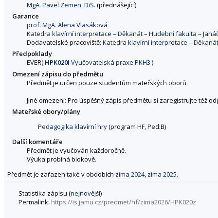
MgA. Pavel Zemen, DiS.
(přednášející)
Garance
prof. MgA. Alena Vlasáková
Katedra klavírní interpretace – Děkanát – Hudební fakulta – Ja
Dodavatelské pracoviště:
Katedra klavírní interpretace – Děkan
Předpoklady
EVER(
HPK020l
Vyučovatelská praxe PKH3
)
Omezení zápisu do předmětu
Předmět je určen pouze studentům mateřských oborů.
Jiné omezení: Pro úspěšný zápis předmětu si zaregistrujte též o
Mateřské obory/plány
Pedagogika klavírní hry
(program HF, Ped:B)
Další komentáře
Předmět je vyučován každoročně.
Výuka probíhá blokově.
Předmět je zařazen také v obdobích
zima 2024
,
zima 2025
.
Statistika zápisu (
nejnovější
)
Permalink:
https://is.jamu.cz/predmet/hf/zima2026/HPK020z