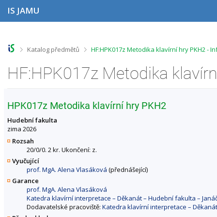
P
P
P
P
IS JAMU
ř
ř
ř
ř
e
e
e
e
s
s
s
s
k
k
k
k
o
o
o
o
>
>
Katalog předmětů
HF:HPK017z Metodika klavírní hry PKH2 - 
č
č
č
č
i
i
i
i
HF:HPK017z Metodika klavírn
t
t
t
t
n
n
n
n
a
a
a
a
h
h
o
p
HPK017z Metodika klavírní hry PKH2
o
l
b
a
r
a
s
t
Hudební fakulta
n
v
a
i
zima 2026
í
i
h
č
Rozsah
l
č
k
20/0/0. 2 kr. Ukončení: z.
i
k
u
Vyučující
š
u
prof. MgA. Alena Vlasáková
(přednášející)
t
u
Garance
prof. MgA. Alena Vlasáková
Katedra klavírní interpretace – Děkanát – Hudební fakulta – Ja
Dodavatelské pracoviště:
Katedra klavírní interpretace – Děkan