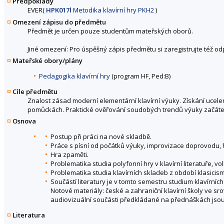
Předpoklady
EVER(
HPK017l
Metodika klavírní hry PKH2
)
Omezení zápisu do předmětu
Předmět je určen pouze studentům mateřských oborů.
Jiné omezení: Pro úspěšný zápis předmětu si zaregistrujte též o
Mateřské obory/plány
Pedagogika klavírní hry
(program HF, Ped:B)
Cíle předmětu
Znalost zásad moderní elementární klavírní výuky. Získání uce
pomůckách. Praktické ověřování soudobých trendů výuky začátečn
Osnova
Postup při práci na nové skladbě.
Práce s písní od počátků výuky, improvizace doprovodu, 
Hra zpaměti.
Problematika studia polyfonní hry v klavírní literatuře,
Problematika studia klavírních skladeb z období klasicism
Součástí literatury je v tomto semestru studium klavírní
Notové materiály: české a zahraniční klavírní školy ve sr
audiovizuální součásti předkládané na přednáškách jso
Literatura