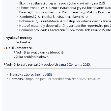
Školní vzdělávací programy pro výuku klavírní hry na ZUŠ.
Chmielowska, W.: O Sztuce nauczania gry na fortepianie. Kat
Pearce, E.: Success Factor in Piano Teaching: Making Practice
Zamborský, S.: Hudba klavíra. Bratislava 2010.
Böhmová, Z,. Grünfeldová, A.: Postup při výběru klavírní liter
Notové materiály doporučeného základního repertoáru pro ZU
Pomůcky pro výuku začátečníků i pokročilejších žáků ZUŠ, kte
Výukové metody
Přednáška
Další komentáře
Předmět je vyučován každoročně.
Výuka probíhá blokově.
Předmět je zařazen také v obdobích
zima 2024
,
zima 2025
.
Statistika zápisu (
nejnovější
)
Permalink:
https://is.jamu.cz/predmet/hf/zima2026/HPK017z