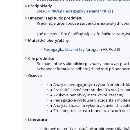
Předpoklady
EVER(
HPK012l
Pedagogický seminář PKH2
)
Omezení zápisu do předmětu
Předmět je určen pouze studentům mateřských obor
Jiné omezení: Pro úspěšný zápis předmětu si zaregis
Mateřské obory/plány
Pedagogika klavírní hry
(program HF, Ped:B)
Cíle předmětu
Seznámení se s aktuálními poznatky oboru a s prací
Schopnost formulace odborných názorů při hodnocení 
Osnova
● Analýza pedagogických výkonů předních kla
● Praktické seznámení studentů s novými not
● Zvukové nahrávky instruktivní literatury.
● Pedagogické vystoupení studenta s model
● Analýza záznamů výkonů z klavírních soutě
● Prostor pro diskusi a formulaci názorů na t
Literatura
Notové materiály k aktuálně probíraným skladbám