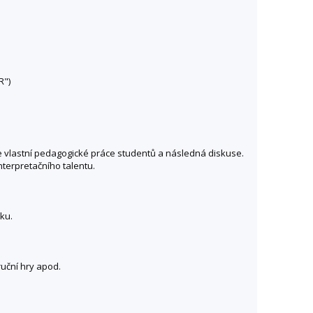
R")
e vlastní pedagogické práce studentů a následná diskuse.
terpretačního talentu.
ku.
ruční hry apod.