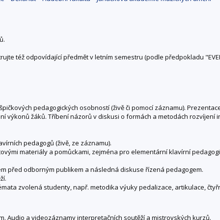
ů.
trujte též odpovídající předmět v letním semestru (podle předpokladu "EVE
 špičkových pedagogických osobností (živě či pomocí záznamu). Prezentac
výkonů žáků. Tříbení názorů v diskusi o formách a metodách rozvíjení in
vírních pedagogů (živě, ze záznamu).
ovými materiály a pomůckami, zejména pro elementární klavírní pedagogi
em před odborným publikem a následná diskuse řízená pedagogem.
ží.
émata zvolená studenty, např. metodika výuky pedalizace, artikulace, čtyř
. Audio a videozáznamy interpretačních soutěží a mistrovských kurzů.