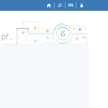
EN
HF:HPK012z Pedagogický seminář PKH2 - Informace o předmětu