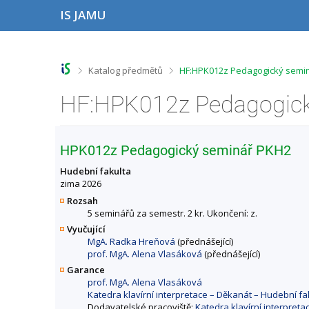
P
P
P
P
IS JAMU
ř
ř
ř
ř
e
e
e
e
s
s
s
s
k
k
k
k
o
o
o
o
>
>
Katalog předmětů
HF:HPK012z Pedagogický semin
č
č
č
č
i
i
i
i
t
t
t
t
n
n
n
n
a
a
a
a
h
h
o
p
HPK012z Pedagogický seminář PKH2
o
l
b
a
r
a
s
t
Hudební fakulta
n
v
a
i
zima 2026
í
i
h
č
Rozsah
l
č
k
5 seminářů za semestr. 2 kr. Ukončení: z.
i
k
u
Vyučující
š
u
MgA. Radka Hreňová
(přednášející)
t
prof. MgA. Alena Vlasáková
(přednášející)
u
Garance
prof. MgA. Alena Vlasáková
Katedra klavírní interpretace – Děkanát – Hudební 
Dodavatelské pracoviště:
Katedra klavírní interpret