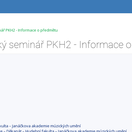
ář PKH2 - Informace o předmětu
fakulta – Janáčkova akademie múzických umění
ace – Děkanát – Hudební fakulta – Janáčkova akademie múzických umění