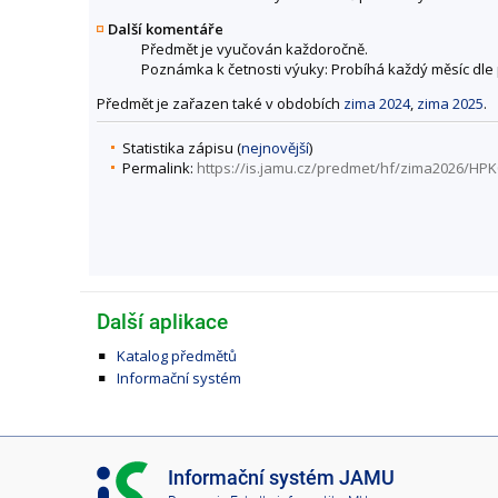
Další komentáře
Předmět je vyučován každoročně.
Poznámka k četnosti výuky: Probíhá každý měsíc dl
Předmět je zařazen také v obdobích
zima 2024
,
zima 2025
.
Statistika zápisu (
nejnovější
)
Permalink:
https://is.jamu.cz/predmet/hf/zima2026/HP
Další aplikace
Katalog předmětů
Informační systém
I
Informační systém JAMU
S