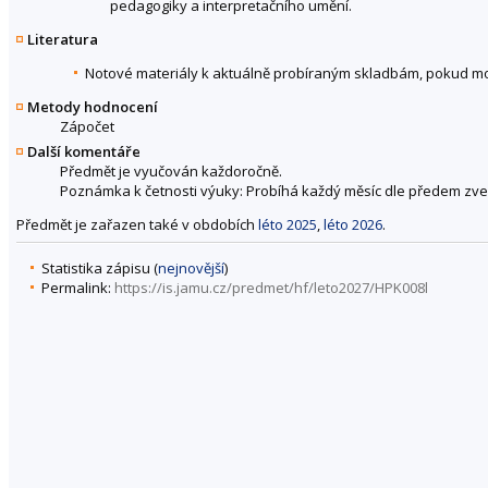
pedagogiky a interpretačního umění.
Literatura
Notové materiály k aktuálně probíraným skladbám, pokud m
Metody hodnocení
Zápočet
Další komentáře
Předmět je vyučován každoročně.
Poznámka k četnosti výuky: Probíhá každý měsíc dle předem zv
Předmět je zařazen také v obdobích
léto 2025
,
léto 2026
.
Statistika zápisu (
nejnovější
)
Permalink:
https://is.jamu.cz/predmet/hf/leto2027/HPK008l