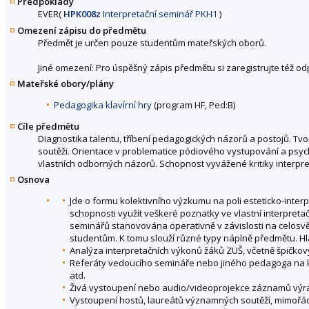
Předpoklady
EVER(
HPK008z
Interpretační seminář PKH1
)
Omezení zápisu do předmětu
Předmět je určen pouze studentům mateřských oborů.
Jiné omezení: Pro úspěšný zápis předmětu si zaregistrujte též o
Mateřské obory/plány
Pedagogika klavírní hry
(program HF, Ped:B)
Cíle předmětu
Diagnostika talentu, tříbení pedagogických názorů a postojů. Tv
soutěži. Orientace v problematice pódiového vystupování a psy
vlastních odborných názorů. Schopnost vyvážené kritiky interpre
Osnova
Jde o formu kolektivního výzkumu na poli esteticko-inter
schopnosti využít veškeré poznatky ve vlastní interpreta
seminářů stanovována operativně v závislosti na celosvět
studentům. K tomu slouží různé typy náplně předmětu. Hla
Analýza interpretačních výkonů žáků ZUŠ, včetně špičko
Referáty vedoucího semináře nebo jiného pedagoga na ko
atd.
Živá vystoupení nebo audio/videoprojekce záznamů vý
Vystoupení hostů, laureátů významných soutěží, mimořádn