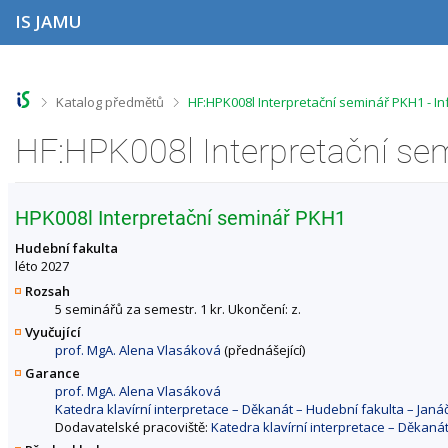
P
P
P
P
IS JAMU
ř
ř
ř
ř
e
e
e
e
s
s
s
s
k
k
k
k
o
o
o
o
>
>
Katalog předmětů
HF:HPK008l Interpretační seminář PKH1 - 
č
č
č
č
i
i
i
i
HF:HPK008l Interpretační se
t
t
t
t
n
n
n
n
a
a
a
a
h
h
o
p
HPK008l Interpretační seminář PKH1
o
l
b
a
r
a
s
t
Hudební fakulta
n
v
a
i
léto 2027
í
i
h
č
Rozsah
l
č
k
5 seminářů za semestr. 1 kr. Ukončení: z.
i
k
u
Vyučující
š
u
prof. MgA. Alena Vlasáková
(přednášející)
t
u
Garance
prof. MgA. Alena Vlasáková
Katedra klavírní interpretace – Děkanát – Hudební fakulta – Ja
Dodavatelské pracoviště:
Katedra klavírní interpretace – Děkan