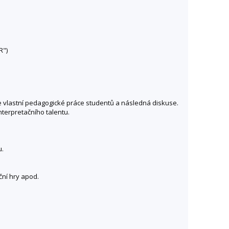
R")
e vlastní pedagogické práce studentů a následná diskuse.
terpretačního talentu.
u.
ční hry apod.