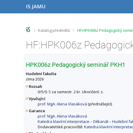
P
P
P
P
IS JAMU
ř
ř
ř
ř
e
e
e
e
s
s
s
s
k
k
k
k
o
o
o
o
>
>
Katalog předmětů
HF:HPK006z Pedagogický semin
č
č
č
č
i
i
i
i
t
t
t
t
n
n
n
n
a
a
a
a
h
h
o
p
HPK006z Pedagogický seminář PKH1
o
l
b
a
r
a
s
t
Hudební fakulta
n
v
a
i
zima 2026
í
i
h
č
Rozsah
l
č
k
0/5/0. 5 za semestr. 2 kr. Ukončení: z.
i
k
u
Vyučující
š
u
prof. MgA. Alena Vlasáková
(přednášející)
t
u
Garance
prof. MgA. Alena Vlasáková
Katedra klavírní interpretace – Děkanát – Hudební 
Dodavatelské pracoviště:
Katedra klavírní interpret