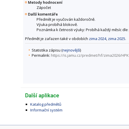
Metody hodnocení
Zápočet
Další komentáře
Předmět je vyučován každoročně.
Výuka probíhá blokově.
Poznámka k četnosti výuky: Probíhá každý měsíc dl
Předmět je zařazen také v obdobích
zima 2024
,
zima 2025
.
Statistika zápisu (
nejnovější
)
Permalink:
https://is.jamu.cz/predmet/hf/zima2026/HP
Další aplikace
Katalog předmětů
Informační systém