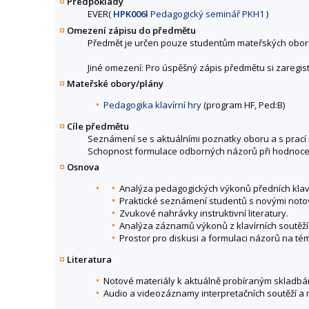
Předpoklady
EVER(
HPK006l
Pedagogický seminář PKH1
)
Omezení zápisu do předmětu
Předmět je určen pouze studentům mateřských obor
Jiné omezení: Pro úspěšný zápis předmětu si zaregis
Mateřské obory/plány
Pedagogika klavírní hry
(program HF, Ped:B)
Cíle předmětu
Seznámení se s aktuálními poznatky oboru a s prací
Schopnost formulace odborných názorů při hodnocení 
Osnova
Analýza pedagogických výkonů předních klaví
Praktické seznámení studentů s novými noto
Zvukové nahrávky instruktivní literatury.
Analýza záznamů výkonů z klavírních soutěží
Prostor pro diskusi a formulaci názorů na tém
Literatura
Notové materiály k aktuálně probíraným skladbá
Audio a videozáznamy interpretačních soutěží a 