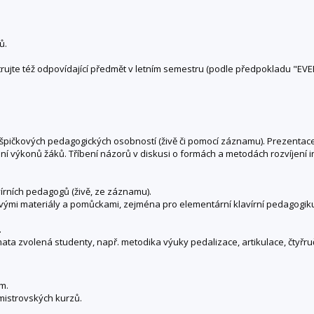
ů.
trujte též odpovídající předmět v letním semestru (podle předpokladu "EVE
 špičkových pedagogických osobností (živě či pomocí záznamu). Prezentac
výkonů žáků. Tříbení názorů v diskusi o formách a metodách rozvíjení in
rních pedagogů (živě, ze záznamu).
vými materiály a pomůckami, zejména pro elementární klavírní pedagogik
.
ata zvolená studenty, např. metodika výuky pedalizace, artikulace, čtyřru
m.
mistrovských kurzů.