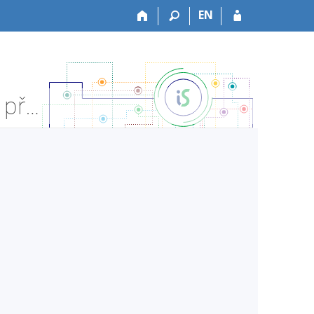
EN
HF:HPK006z Pedagogický seminář PKH1 - Informace o předmětu