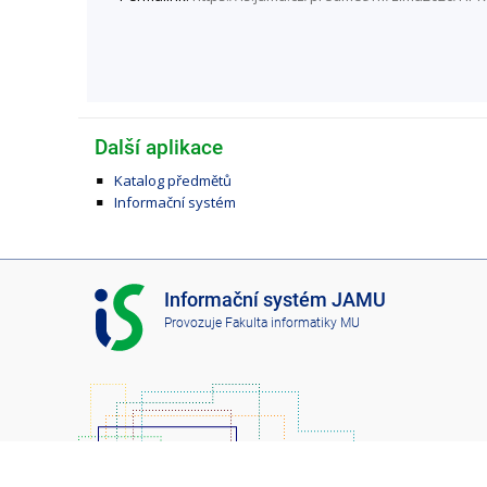
Další aplikace
Katalog předmětů
Informační systém
I
Informační systém JAMU
S
Provozuje
Fakulta informatiky MU
J
A
M
U