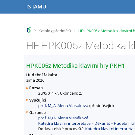
P
P
P
P
IS JAMU
ř
ř
ř
ř
e
e
e
e
s
s
s
s
k
k
k
k
o
o
o
o
>
>
Katalog předmětů
HF:HPK005z Metodika klavírní 
č
č
č
č
i
i
i
i
t
t
t
t
n
n
n
n
a
a
a
a
h
h
o
p
HPK005z Metodika klavírní hry PKH1
o
l
b
a
r
a
s
t
Hudební fakulta
n
v
a
i
zima 2026
í
i
h
č
Rozsah
l
č
k
20/0/0. 4 kr. Ukončení: z.
i
k
u
Vyučující
š
u
prof. MgA. Alena Vlasáková
(přednášející)
t
u
Garance
prof. MgA. Alena Vlasáková
Katedra klavírní interpretace – Děkanát – Hudební 
Dodavatelské pracoviště:
Katedra klavírní interpret