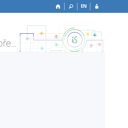
EN
HF:HPK005z Metodika klavírní hry PKH1 - Informace o předmětu