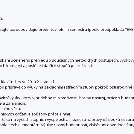
ů.
trujte též odpovídající předmět v letním semestru (podle předpokladu "EVE
Získání uceleného přehledu o současných metodických postupech, výukov
 kategorií a posléze i dalších stupňů pokročilosti.
avírní hry ve 20. a 21. století.
ři přípravě do výuky na základním i středním stupni pokročilosti (rodinné 
vírní výuky - rozvoj hudebnosti a tvořivosti, hra na nástroj, práce s hudeb
é a zahraniční.
olního věku.
nických cvičení a způsoby práce s nimi.
oj žáka na vyšších stupních vyspělosti a možnosti nápravy důsledků nesp
oblastech elementární výuky: rozvoj hudebnosti, získávání dovedností hry 