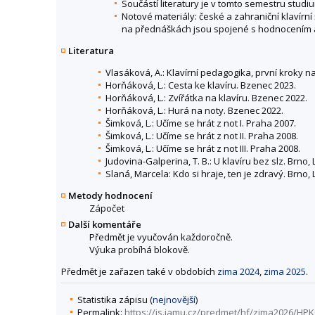
Součástí literatury je v tomto semestru stud
Notové materiály: české a zahraniční klavírn
na přednáškách jsou spojené s hodnocením 
Literatura
Vlasáková, A.: Klavírní pedagogika, první kroky 
Horňáková, L.: Cesta ke klavíru. Bzenec 2023.
Horňáková, L.: Zvířátka na klavíru. Bzenec 2022.
Horňáková, L.: Hurá na noty. Bzenec 2022.
Šimková, L.: Učíme se hrát z not I. Praha 2007.
Šimková, L.: Učíme se hrát z not II. Praha 2008.
Šimková, L.: Učíme se hrát z not III. Praha 2008.
Judovina-Galperina, T. B.: U klavíru bez slz. Brno,
Slaná, Marcela: Kdo si hraje, ten je zdravý. Brno, 
Metody hodnocení
Zápočet
Další komentáře
Předmět je vyučován každoročně.
Výuka probíhá blokově.
Předmět je zařazen také v obdobích
zima 2024
,
zima 2025
.
Statistika zápisu (
nejnovější
)
Permalink:
https://is.jamu.cz/predmet/hf/zima2026/HP