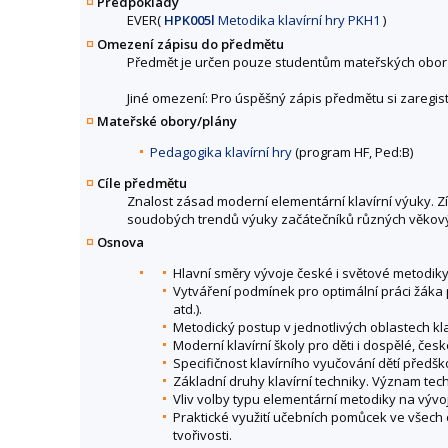
Předpoklady
EVER(
HPK005l
Metodika klavírní hry PKH1
)
Omezení zápisu do předmětu
Předmět je určen pouze studentům mateřských obor
Jiné omezení: Pro úspěšný zápis předmětu si zaregis
Mateřské obory/plány
Pedagogika klavírní hry
(program HF, Ped:B)
Cíle předmětu
Znalost zásad moderní elementární klavírní výuky. 
soudobých trendů výuky začátečníků různých věkových
Osnova
Hlavní směry vývoje české i světové metodiky kl
Vytváření podmínek pro optimální práci žáka p
atd.).
Metodický postup v jednotlivých oblastech kla
Moderní klavírní školy pro děti i dospělé, česk
Specifičnost klavírního vyučování dětí předšk
Základní druhy klavírní techniky. Význam tech
Vliv volby typu elementární metodiky na výv
Praktické využití učebních pomůcek ve všech 
tvořivosti.