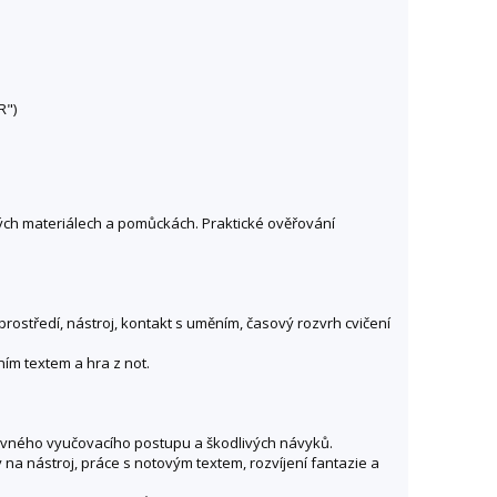
R")
ých materiálech a pomůckách. Praktické ověřování
prostředí, nástroj, kontakt s uměním, časový rozvrh cvičení
ním textem a hra z not.
rávného vyučovacího postupu a škodlivých návyků.
na nástroj, práce s notovým textem, rozvíjení fantazie a