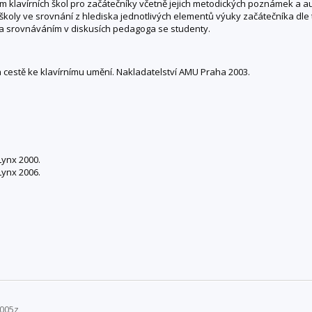
ium klavírních škol pro začátečníky včetně jejich metodických poznámek a a
í školy ve srovnání z hlediska jednotlivých elementů výuky začátečníka dle
a srovnáváním v diskusích pedagoga se studenty.
na cestě ke klavírnímu umění. Nakladatelství AMU Praha 2003.
 Lynx 2000.
Lynx 2006.
K005z