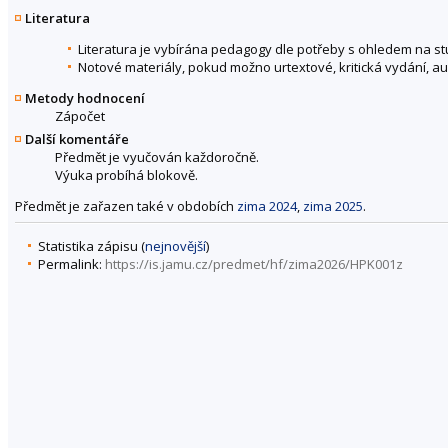
Literatura
Literatura je vybírána pedagogy dle potřeby s ohledem na st
Notové materiály, pokud možno urtextové, kritická vydání, a
Metody hodnocení
Zápočet
Další komentáře
Předmět je vyučován každoročně.
Výuka probíhá blokově.
Předmět je zařazen také v obdobích
zima 2024
,
zima 2025
.
Statistika zápisu (
nejnovější
)
Permalink:
https://is.jamu.cz/predmet/hf/zima2026/HPK001z