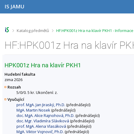
P
P
P
P
IS JAMU
ř
ř
ř
ř
e
e
e
e
s
s
s
s
k
k
k
k
o
o
o
o
>
>
Katalog předmětů
HF:HPK001z Hra na klavír PKH1 - Informac
č
č
č
č
i
i
i
i
HF:HPK001z Hra na klavír PK
t
t
t
t
n
n
n
n
a
a
a
a
h
h
o
p
HPK001z Hra na klavír PKH1
o
l
b
a
r
a
s
t
Hudební fakulta
n
v
a
i
zima 2026
í
i
h
č
Rozsah
l
č
k
5/0/0. 5 kr. Ukončení: z.
i
k
u
Vyučující
š
u
prof. MgA. Jan Jiraský, Ph.D.
(přednášející)
t
MgA. Martin Nosek
(přednášející)
u
doc. MgA. Alice Rajnohová, Ph.D.
(přednášející)
doc. Mgr. Vladimíra Sláviková
(přednášející)
prof. MgA. Alena Vlasáková
(přednášející)
MgA. Viktor Vojnovič, Ph.D.
(přednášející)