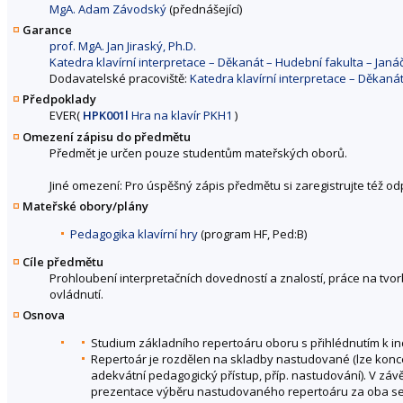
MgA. Adam Závodský
(přednášející)
Garance
prof. MgA. Jan Jiraský, Ph.D.
Katedra klavírní interpretace – Děkanát – Hudební fakulta – Ja
Dodavatelské pracoviště:
Katedra klavírní interpretace – Děkan
Předpoklady
EVER(
HPK001l
Hra na klavír PKH1
)
Omezení zápisu do předmětu
Předmět je určen pouze studentům mateřských oborů.
Jiné omezení: Pro úspěšný zápis předmětu si zaregistrujte též o
Mateřské obory/plány
Pedagogika klavírní hry
(program HF, Ped:B)
Cíle předmětu
Prohloubení interpretačních dovedností a znalostí, práce na tvor
ovládnutí.
Osnova
Studium základního repertoáru oboru s přihlédnutím k i
Repertoár je rozdělen na skladby nastudované (lze konc
adekvátní pedagogický přístup, příp. nastudování). V záv
prezentace výběru nastudovaného repertoáru za oba se