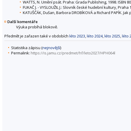
WATTS, N. Umění psát. Praha: Grada Publishing, 1998. ISBN 80
FUKAČ J. - VYSLOUŽIL J.: Slovník české hudební kultury, Praha 
KATUŠČÁK, Dušan, Barbora DROBÍKOVÁ a Richard PAPÍK. Jak psát
Další komentáře
Výuka probíhá blokově.
Předmět je zařazen také v obdobích
léto 2023
,
léto 2024
,
léto 2025
,
léto 
Statistika zápisu (
nejnovější
)
Permalink:
https://is.jamu.cz/predmet/hf/leto2027/HPH064l