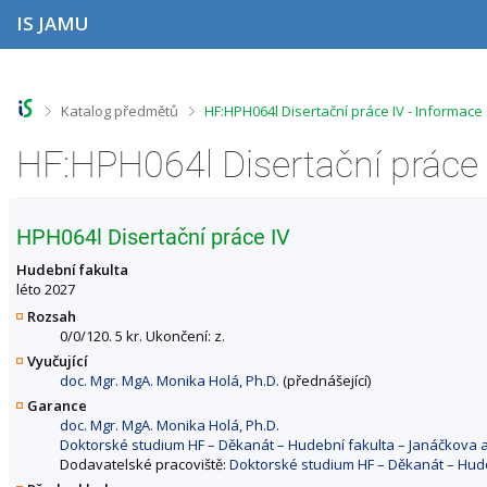
P
P
P
P
IS JAMU
ř
ř
ř
ř
e
e
e
e
s
s
s
s
k
k
k
k
o
o
o
o
>
>
Katalog předmětů
HF:HPH064l Disertační práce IV - Informac
č
č
č
č
i
i
i
i
HF:HPH064l Disertační práce 
t
t
t
t
n
n
n
n
a
a
a
a
h
h
o
p
HPH064l Disertační práce IV
o
l
b
a
r
a
s
t
Hudební fakulta
n
v
a
i
léto 2027
í
i
h
č
Rozsah
l
č
k
0/0/120. 5 kr. Ukončení: z.
i
k
u
Vyučující
š
u
doc. Mgr. MgA. Monika Holá, Ph.D.
(přednášející)
t
u
Garance
doc. Mgr. MgA. Monika Holá, Ph.D.
Doktorské studium HF – Děkanát – Hudební fakulta – Janáčkova
Dodavatelské pracoviště:
Doktorské studium HF – Děkanát – Hud