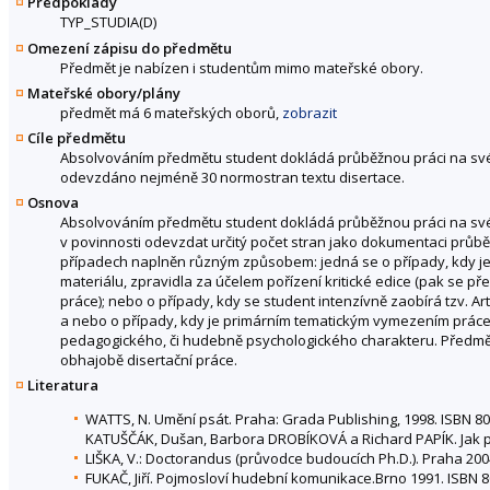
Předpoklady
TYP_STUDIA(D)
Omezení zápisu do předmětu
Předmět je nabízen i studentům mimo mateřské obory.
Mateřské obory/plány
předmět má 6 mateřských oborů,
zobrazit
Cíle předmětu
Absolvováním předmětu student dokládá průběžnou práci na své dis
odevzdáno nejméně 30 normostran textu disertace.
Osnova
Absolvováním předmětu student dokládá průběžnou práci na své di
v povinnosti odevzdat určitý počet stran jako dokumentaci průběžné
případech naplněn různým způsobem: jedná se o případy, kdy j
materiálu, zpravidla za účelem pořízení kritické edice (pak se
práce); nebo o případy, kdy se student intenzívně zaobírá tzv. Ar
a nebo o případy, kdy je primárním tematickým vymezením práce k
pedagogického, či hudebně psychologického charakteru. Předmět
obhajobě disertační práce.
Literatura
WATTS, N. Umění psát. Praha: Grada Publishing, 1998. ISBN 80
KATUŠČÁK, Dušan, Barbora DROBÍKOVÁ a Richard PAPÍK. Jak psá
LIŠKA, V.: Doctorandus (průvodce budoucích Ph.D.). Praha 200
FUKAČ, Jiří. Pojmosloví hudební komunikace.Brno 1991. ISBN 8