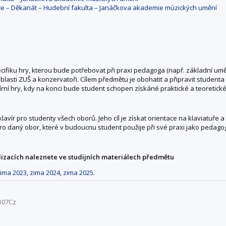
ace – Děkanát – Hudební fakulta – Janáčkova akademie múzických umění
cifiku hry, kterou bude potřebovat při praxi pedagoga (např. základní umě
oblasti ZUŠ a konzervatoři. Cílem předmětu je obohatit a připravit studen
klavírní hry, kdy na konci bude student schopen získáné praktické a teoret
lavír pro studenty všech oborů. Jeho cíl je získat orientace na klaviatuře 
o daný obor, které v budoucnu student použije při své praxi jako pedagog
lizacích naleznete ve studijních materiálech předmětu
ima 2023
,
zima 2024
,
zima 2025
.
107Cz