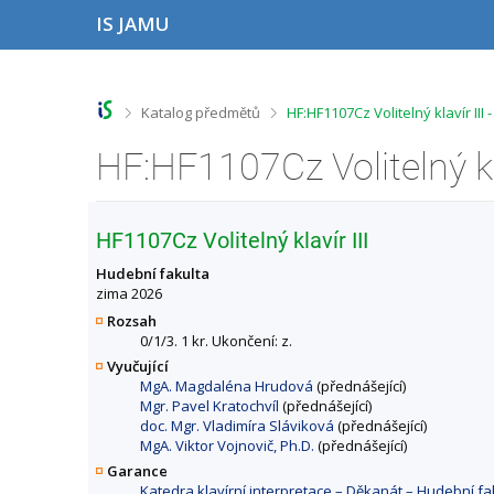
P
P
P
P
IS JAMU
ř
ř
ř
ř
e
e
e
e
s
s
s
s
k
k
k
k
o
o
o
o
>
>
Katalog předmětů
HF:HF1107Cz Volitelný klavír II
č
č
č
č
i
i
i
i
HF:HF1107Cz Volitelný kl
t
t
t
t
n
n
n
n
a
a
a
a
h
h
o
p
HF1107Cz Volitelný klavír III
o
l
b
a
r
a
s
t
Hudební fakulta
n
v
a
i
zima 2026
í
i
h
č
Rozsah
l
č
k
0/1/3. 1 kr. Ukončení: z.
i
k
u
Vyučující
š
u
MgA. Magdaléna Hrudová
(přednášející)
t
Mgr. Pavel Kratochvíl
(přednášející)
u
doc. Mgr. Vladimíra Sláviková
(přednášející)
MgA. Viktor Vojnovič, Ph.D.
(přednášející)
Garance
Katedra klavírní interpretace – Děkanát – Hudební 