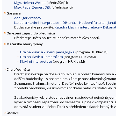
MgA. Helena Weiser
(přednášející)
MgA. Pavel Zemen, DiS.
(přednášející)
Garance
doc. Igor Ardašev
Katedra klavírní interpretace – Děkanát – Hudební fakulta – Ja
Dodavatelské pracoviště:
Katedra klavírní interpretace – Děkan
Omezení zápisu do předmětu
Předmět je určen pouze studentům mateřských oborů.
Mateřské obory/plány
Hra na klavír a klavírní pedagogika
(program HF, Klav:M)
Hra na klavír a komorní hra
(program HF, Klav:M)
Klavírní interpretace
(program HF, Klav:M)
Cíle předmětu
Předmět navazuje na dosavadní školení v oblasti komorní hry a kl
dalšími hudebníky – s ansámblem. Cílem je nastudování významný
Schumann, Brahms, Smetana, Dvořák) nebo kvintet (např. Boccheri
z období barokního, klasicko-romantického nebo 20. století, ev. 
Za akademický rok je student povinen nastudovat nejméně jedno 
výběr a rozložení repertoáru do semestrů je plně v kompetenci
odevzdá student zkušební lístek s přehledem skladeb hraných 
Osnova