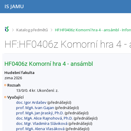
P
P
P
P
IS JAMU
ř
ř
ř
ř
e
e
e
e
s
s
s
s
k
k
k
k
o
o
o
o
>
>
Katalog předmětů
HF:HF0406z Komorní hra 4 - ansámbl - Inf
č
č
č
č
i
i
i
i
HF:HF0406z Komorní hra 4 - 
t
t
t
t
n
n
n
n
a
a
a
a
h
h
o
p
HF0406z Komorní hra 4 - ansámbl
o
l
b
a
r
a
s
t
Hudební fakulta
n
v
a
i
zima 2026
í
i
h
č
Rozsah
l
č
k
13/0/0. 4 kr. Ukončení: z.
i
k
u
Vyučující
š
u
doc. Igor Ardašev
(přednášející)
t
prof. MgA. Ivan Gajan
(přednášející)
u
prof. MgA. Jan Jiraský, Ph.D.
(přednášející)
doc. MgA. Alice Rajnohová, Ph.D.
(přednášející)
doc. Mgr. Vladimíra Sláviková
(přednášející)
prof. MgA. Alena Vlasáková
(přednášející)