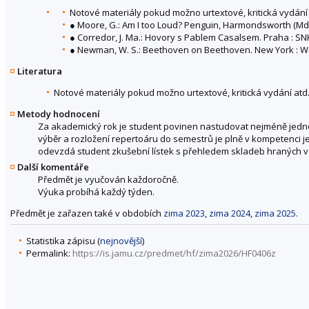
Notové materiály pokud možno urtextové, kritická vydání 
● Moore, G.: Am I too Loud? Penguin, Harmondsworth (Mdd
● Corredor, J. Ma.: Hovory s Pablem Casalsem. Praha : SN
● Newman, W. S.: Beethoven on Beethoven. New York : W
Literatura
Notové materiály pokud možno urtextové, kritická vydání atd
Metody hodnocení
Za akademický rok je student povinen nastudovat nejméně jedno 
výběr a rozložení repertoáru do semestrů je plně v kompetenci
odevzdá student zkušební lístek s přehledem skladeb hraných 
Další komentáře
Předmět je vyučován každoročně.
Výuka probíhá každý týden.
Předmět je zařazen také v obdobích
zima 2023
,
zima 2024
,
zima 2025
.
Statistika zápisu (
nejnovější
)
Permalink:
https://is.jamu.cz/predmet/hf/zima2026/HF0406z