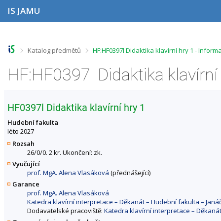
P
P
P
P
IS JAMU
ř
ř
ř
ř
e
e
e
e
s
s
s
s
k
k
k
k
o
o
o
o
>
>
Katalog předmětů
HF:HF0397l Didaktika klavírní hry 1 - Infor
č
č
č
č
i
i
i
i
HF:HF0397l Didaktika klavírní
t
t
t
t
n
n
n
n
a
a
a
a
h
h
o
p
HF0397l Didaktika klavírní hry 1
o
l
b
a
r
a
s
t
Hudební fakulta
n
v
a
i
léto 2027
í
i
h
č
Rozsah
l
č
k
26/0/0. 2 kr. Ukončení: zk.
i
k
u
Vyučující
š
u
prof. MgA. Alena Vlasáková
(přednášející)
t
u
Garance
prof. MgA. Alena Vlasáková
Katedra klavírní interpretace – Děkanát – Hudební fakulta – Ja
Dodavatelské pracoviště:
Katedra klavírní interpretace – Děkan