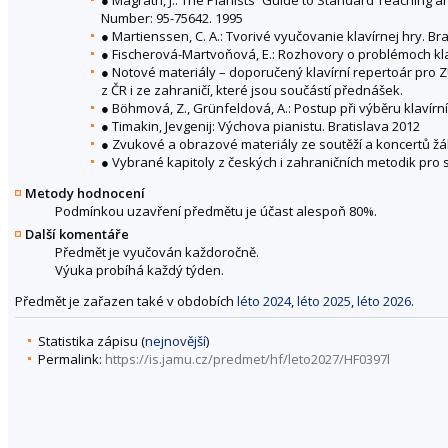
Number: 95-75642. 1995
● Martienssen, C. A.: Tvorivé vyučovanie klavírnej hry. Br
● Fischerová-Martvoňová, E.: Rozhovory o problémoch klaví
● Notové materiály – doporučený klavírní repertoár pro 
z ČR i ze zahraničí, které jsou součástí přednášek.
● Böhmová, Z., Grünfeldová, A.: Postup při výběru klavírní
● Timakin, Jevgenij: Výchova pianistu. Bratislava 2012
● Zvukové a obrazové materiály ze soutěží a koncertů žá
● Vybrané kapitoly z českých i zahraničních metodik pro 
Metody hodnocení
Podmínkou uzavření předmětu je účast alespoň 80%.
Další komentáře
Předmět je vyučován každoročně.
Výuka probíhá každý týden.
Předmět je zařazen také v obdobích
léto 2024
,
léto 2025
,
léto 2026
.
Statistika zápisu (
nejnovější
)
Permalink:
https://is.jamu.cz/predmet/hf/leto2027/HF0397l