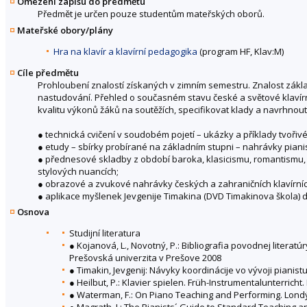
Omezení zápisu do předmětu
Předmět je určen pouze studentům mateřských oborů.
Mateřské obory/plány
Hra na klavír a klavírní pedagogika
(program HF, Klav:M)
Cíle předmětu
Prohloubení znalostí získaných v zimním semestru. Znalost zákl
nastudování. Přehled o současném stavu české a světové klavír
kvalitu výkonů žáků na soutěžích, specifikovat klady a navrhnou
● technická cvičení v soudobém pojetí – ukázky a příklady tvořiv
● etudy – sbírky probírané na základním stupni – nahrávky pianis
● přednesové skladby z období baroka, klasicismu, romantismu, 20
stylových nuancích;
● obrazové a zvukové nahrávky českých a zahraničních klavírníc
● aplikace myšlenek Jevgenije Timakina (DVD Timakinova škola) 
Osnova
Studijní literatura
● Kojanová, L., Novotný, P.: Bibliografia povodnej literatúr
Prešovská univerzita v Prešove 2008
● Timakin, Jevgenij: Návyky koordinácije vo vývoji pianistu
● Heilbut, P.: Klavier spielen. Früh-Instrumentalunterricht
● Waterman, F.: On Piano Teaching and Performing. Lond
● Magrath, J.: The Pianists´ Guide to Standard Teaching a