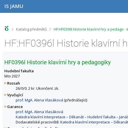
P
P
P
P
IS JAMU
ř
ř
ř
ř
e
e
e
e
s
s
s
s
k
k
k
k
o
o
o
o
>
>
Katalog předmětů
HF:HF0396l Historie klavírní hry a pedago 
č
č
č
č
i
i
i
i
t
t
t
t
n
n
n
n
a
a
a
a
h
h
o
p
HF0396l Historie klavírní hry a pedagogiky
o
l
b
a
r
a
s
t
Hudební fakulta
n
v
a
i
léto 2027
í
i
h
č
Rozsah
l
č
k
26/0/0. 2 kr. Ukončení: zk.
i
k
u
Vyučující
š
u
prof. MgA. Alena Vlasáková
(přednášející)
t
u
Garance
prof. MgA. Alena Vlasáková
Katedra klavírní interpretace – Děkanát – Hudební fakulta – Ja
Dodavatelské pracoviště:
Katedra klavírní interpretace – Děkan