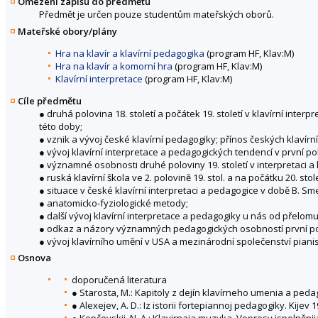
Omezení zápisu do předmětu
Předmět je určen pouze studentům mateřských oborů.
Mateřské obory/plány
Hra na klavír a klavírní pedagogika
(program HF, Klav:M)
Hra na klavír a komorní hra
(program HF, Klav:M)
Klavírní interpretace
(program HF, Klav:M)
Cíle předmětu
● druhá polovina 18. století a počátek 19. století v klavírní inter
této doby;
● vznik a vývoj české klavírní pedagogiky; přínos českých klavírn
● vývoj klavírní interpretace a pedagogických tendencí v první polo
● významné osobnosti druhé poloviny 19. století v interpretaci a 
● ruská klavírní škola ve 2. polovině 19. stol. a na počátku 20. stole
● situace v české klavírní interpretaci a pedagogice v době B. Sme
● anatomicko-fyziologické metody;
● další vývoj klavírní interpretace a pedagogiky u nás od přelomu 19
● odkaz a názory významných pedagogických osobností první polo
● vývoj klavírního umění v USA a mezinárodní společenství piani
Osnova
doporučená literatura
● Starosta, M.: Kapitoly z dejín klavírneho umenia a pedag
● Alexejev, A. D.: Iz istorii fortepiannoj pedagogiky. Kijev 1
● Kopčevskij, N. A.: Klavirnaja muzyka, Voprosy ispolněni