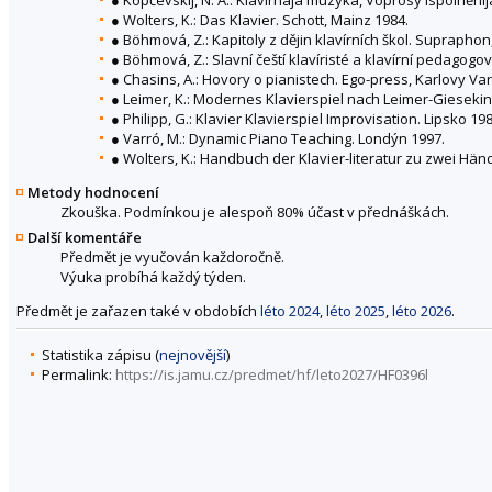
● Wolters, K.: Das Klavier. Schott, Mainz 1984.
● Böhmová, Z.: Kapitoly z dějin klavírních škol. Supraphon
● Böhmová, Z.: Slavní čeští klavíristé a klavírní pedagogov
● Chasins, A.: Hovory o pianistech. Ego-press, Karlovy Var
● Leimer, K.: Modernes Klavierspiel nach Leimer-Giesekin
● Philipp, G.: Klavier Klavierspiel Improvisation. Lipsko 198
● Varró, M.: Dynamic Piano Teaching. Londýn 1997.
● Wolters, K.: Handbuch der Klavier-literatur zu zwei Hän
Metody hodnocení
Zkouška. Podmínkou je alespoň 80% účast v přednáškách.
Další komentáře
Předmět je vyučován každoročně.
Výuka probíhá každý týden.
Předmět je zařazen také v obdobích
léto 2024
,
léto 2025
,
léto 2026
.
Statistika zápisu (
nejnovější
)
Permalink:
https://is.jamu.cz/predmet/hf/leto2027/HF0396l