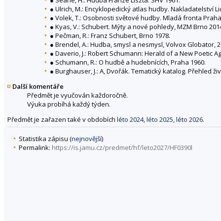
● Ulrich, M.: Encyklopedický atlas hudby. Nakladatelství L
● Volek, T.: Osobnosti světové hudby. Mladá fronta Praha
● Kyas, V.: Schubert. Mýty a nové pohledy, MZM Brno 201
● Pečman, R.: Franz Schubert, Brno 1978.
● Brendel, A.: Hudba, smysl a nesmysl, Volvox Globator, 2
● Daverio, J.: Robert Schumann: Herald of a New Poetic A
● Schumann, R.: O hudbě a hudebnících, Praha 1960.
● Burghauser, J.: A, Dvořák. Tematický katalog. Přehled ži
Další komentáře
Předmět je vyučován každoročně.
Výuka probíhá každý týden.
Předmět je zařazen také v obdobích
léto 2024
,
léto 2025
,
léto 2026
.
Statistika zápisu (
nejnovější
)
Permalink:
https://is.jamu.cz/predmet/hf/leto2027/HF0390l