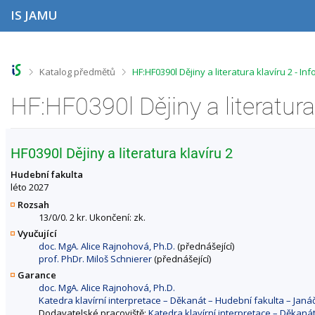
P
P
P
P
IS JAMU
ř
ř
ř
ř
e
e
e
e
s
s
s
s
k
k
k
k
o
o
o
o
>
>
Katalog předmětů
HF:HF0390l Dějiny a literatura klavíru 2 - 
č
č
č
č
i
i
i
i
HF:HF0390l Dějiny a literatur
t
t
t
t
n
n
n
n
a
a
a
a
h
h
o
p
HF0390l Dějiny a literatura klavíru 2
o
l
b
a
r
a
s
t
Hudební fakulta
n
v
a
i
léto 2027
í
i
h
č
Rozsah
l
č
k
13/0/0. 2 kr. Ukončení: zk.
i
k
u
Vyučující
š
u
doc. MgA. Alice Rajnohová, Ph.D.
(přednášející)
t
prof. PhDr. Miloš Schnierer
(přednášející)
u
Garance
doc. MgA. Alice Rajnohová, Ph.D.
Katedra klavírní interpretace – Děkanát – Hudební fakulta – Ja
Dodavatelské pracoviště:
Katedra klavírní interpretace – Děkan