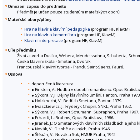
Omezení zápisu do předmětu
Předmět je určen pouze studentům mateřských oborů.
Mateřské obory/plány
Hra na klavír a klavírní pedagogika
(program HF, Klav:M)
Hra na klavír a komorní hra
(program HF, Klav:M)
Klavírní interpretace
(program HF, Klav:M)
Cíle předmětu
Život a tvorba Dusíka, Webera, Mendelssohna, Schuberta, Schum
Česká klavírní škola - Smetana, Dvořák.
Francouzská klavírní tvorba - Franck, Saint-Saens, Fauré.
Osnova
doporučená literatura
● Einstein, A.: Hudba v období romantismu. Opus Bratisla
● Sýkora, V.J.: Dějiny klavírního umění. Panton, Praha 1973
● Holzknecht, V.: Bedřich Smetana, Panton 1979.
● Iwaszkiewicz, J.: Fryderyk Chopin. SNKL, Praha 1952.
● Sýkora, V.J.: Robert Schumann. Supraphon, Praha 1967.
● Erhardt, L.: Brahms, Opus Bratislava, 1986.
● Jiránek, J.: O Smetanových klavírních skladbách a jeho kl
● Novák, V.: O sobě a o jiných, Praha 1946.
● Štěpán, V.: Novák a Suk, HMUB Praha, 1945.
● Searle, H.: Hudba Franze Liszta. SHV 1961.