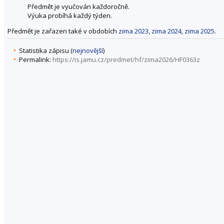
Předmět je vyučován každoročně.
Výuka probíhá každý týden.
Předmět je zařazen také v obdobích
zima 2023
,
zima 2024
,
zima 2025
.
Statistika zápisu (
nejnovější
)
Permalink:
https://is.jamu.cz/predmet/hf/zima2026/HF0363z