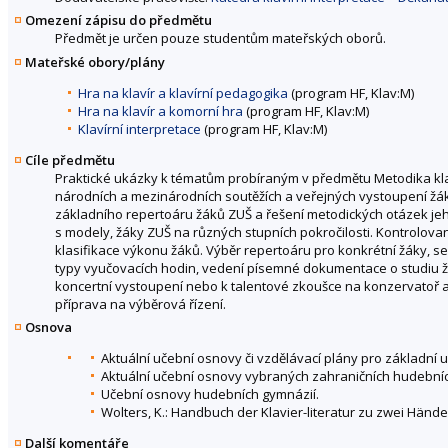
Omezení zápisu do předmětu
Předmět je určen pouze studentům mateřských oborů.
Mateřské obory/plány
Hra na klavír a klavírní pedagogika
(program HF, Klav:M)
Hra na klavír a komorní hra
(program HF, Klav:M)
Klavírní interpretace
(program HF, Klav:M)
Cíle předmětu
Praktické ukázky k tématům probíraným v předmětu Metodika kla
národních a mezinárodních soutěžích a veřejných vystoupení žák
základního repertoáru žáků ZUŠ a řešení metodických otázek jeho
s modely, žáky ZUŠ na různých stupních pokročilosti. Kontrolo
klasifikace výkonu žáků. Výběr repertoáru pro konkrétní žáky, se
typy vyučovacích hodin, vedení písemné dokumentace o studiu ž
koncertní vystoupení nebo k talentové zkoušce na konzervatoř a
příprava na výběrová řízení.
Osnova
Aktuální učební osnovy či vzdělávací plány pro základní 
Aktuální učební osnovy vybraných zahraničních hudebníc
Učební osnovy hudebních gymnázií.
Wolters, K.: Handbuch der Klavier-literatur zu zwei Händen
Další komentáře