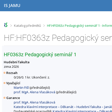
P
P
P
P
IS JAMU
ř
ř
ř
ř
e
e
e
e
s
s
s
s
k
k
k
k
o
o
o
o
>
>
Katalog předmětů
HF:HF0363z Pedagogický seminář 1 - Infor
č
č
č
č
i
i
i
i
HF:HF0363z Pedagogický sem
t
t
t
t
n
n
n
n
a
a
a
a
h
h
o
p
HF0363z Pedagogický seminář 1
o
l
b
a
r
a
s
t
Hudební fakulta
n
v
a
i
zima 2026
í
i
h
č
Rozsah
l
č
k
0/26/0. 1 kr. Ukončení: z.
i
k
u
Vyučující
š
u
Martin Fišl
(přednášející)
t
prof. MgA. Alena Vlasáková
(přednášející)
u
Garance
prof. MgA. Alena Vlasáková
Katedra klavírní interpretace – Děkanát – Hudební fakulta – Ja
Dodavatelské pracoviště:
Katedra klavírní interpretace – Děkan