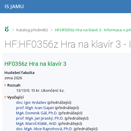
P
P
P
P
IS JAMU
ř
ř
ř
ř
e
e
e
e
s
s
s
s
k
k
k
k
o
o
o
o
>
>
Katalog předmětů
HF:HF0356z Hra na klavír 3 - Informace o p
č
č
č
č
i
i
i
i
HF:HF0356z Hra na klavír 3 -
t
t
t
t
n
n
n
n
a
a
a
a
h
h
o
p
HF0356z Hra na klavír 3
o
l
b
a
r
a
s
t
Hudební fakulta
n
v
a
i
zima 2026
í
i
h
č
Rozsah
l
č
k
13/13/0. 15 kr. Ukončení: kz.
i
k
u
Vyučující
š
u
doc. Igor Ardašev
(přednášející)
t
prof. MgA. Ivan Gajan
(přednášející)
u
MgA. Dominik Gál, Ph.D.
(přednášející)
prof. MgA. Jan Jiraský, Ph.D.
(přednášející)
MgA. Maroš Klátik, ArtD.
(přednášející)
doc. MgA. Alice Rajnohová, Ph.D.
(přednášející)