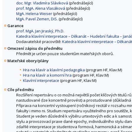
doc. Mgr. Vladimíra Sláviková
(přednášející)
prof. MgA. Alena Vlasáková
(přednášející)
MgA. Helena Weiser
(přednášející)
MgA. Pavel Zemen, DiS.
(přednášející)
Garance
prof. MgA. Jan Jiraský, Ph.D.
Katedra klavírní interpretace – Děkanát – Hudební fakulta – Ja
Dodavatelské pracoviště:
Katedra klavírní interpretace – Děkan
Omezení zápisu do předmětu
Předmět je určen pouze studentům mateřských oborů.
Mateřské obory/plány
Hra na klavír a klavírní pedagogika
(program HF, Klav:M)
Hra na klavír a komorní hra
(program HF, Klav:M)
Klavírní interpretace
(program HF, Klav:M)
Cíle předmětu
Rozšíření repertoáru o co možná největší počet klíčových titulů 
nastudované (lze koncertně provést) a prostudované (důkladná p
Příprava na koncertní vystoupení (ročníkový recitál v rozsahu min
fakulty i mimo ni. Studium repertoáru využitelného pro soutěže, 
Student je veden důsledně k výběru urtextových edic a k samosta
stylu a provozovací praxe dané epochy, individuálního stylu da
zdařilé interpretace je studentova formová, harmonická a sémant
nabyté v ostatních předmětech studijního programu, např. Teorie kl