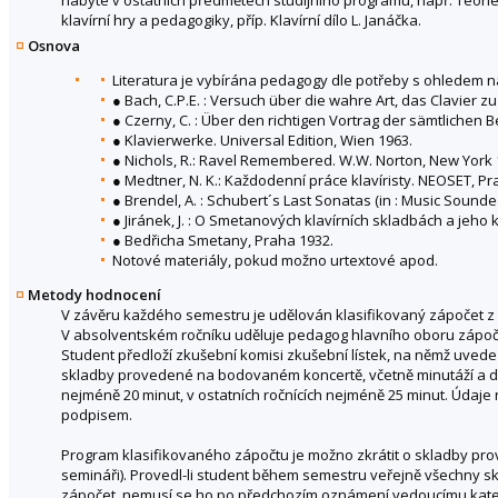
klavírní hry a pedagogiky, příp. Klavírní dílo L. Janáčka.
Osnova
Literatura je vybírána pedagogy dle potřeby s ohledem n
● Bach, C.P.E. : Versuch über die wahre Art, das Clavier zu
● Czerny, C. : Über den richtigen Vortrag der sämtlichen
● Klavierwerke. Universal Edition, Wien 1963.
● Nichols, R.: Ravel Remembered. W.W. Norton, New York 
● Medtner, N. K.: Každodenní práce klavíristy. NEOSET, Pr
● Brendel, A. : Schubert´s Last Sonatas (in : Music Sound
● Jiránek, J. : O Smetanových klavírních skladbách a jeho k
● Bedřicha Smetany, Praha 1932.
Notové materiály, pokud možno urtextové apod.
Metody hodnocení
V závěru každého semestru je udělován klasifikovaný zápočet z 
V absolventském ročníku uděluje pedagog hlavního oboru zápoče
Student předloží zkušební komisi zkušební lístek, na němž uved
skladby provedené na bodovaném koncertě, včetně minutáží a dat
nejméně 20 minut, v ostatních ročnících nejméně 25 minut. Údaje
podpisem.
Program klasifikovaného zápočtu je možno zkrátit o skladby 
semináři). Provedl-li student během semestru veřejně všechny 
zápočet, nemusí se ho po předchozím oznámení vedoucímu kate