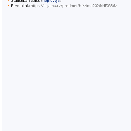
Statistika zápisu (
nejnovější
)
Permalink:
https://is.jamu.cz/predmet/hf/zima2026/HF0356z