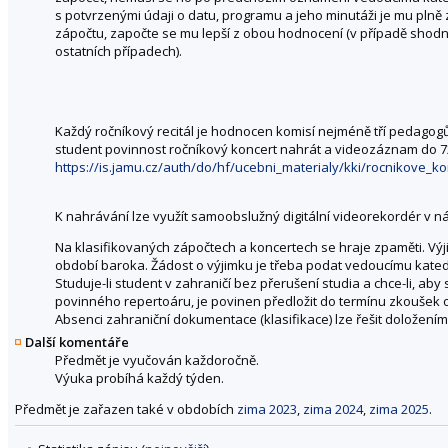
s potvrzenými údaji o datu, programu a jeho minutáži je mu plně
zápočtu, započte se mu lepší z obou hodnocení (v případě sho
ostatních případech).
Každý ročníkový recitál je hodnocen komisí nejméně tří pedagog
student povinnost ročníkový koncert nahrát a videozáznam do 7
https://is.jamu.cz/auth/do/hf/ucebni_materialy/kki/rocnikove_ko
K nahrávání lze využít samoobslužný digitální videorekordér v ná
Na klasifikovaných zápočtech a koncertech se hraje zpaměti. Výj
období baroka. Žádost o výjimku je třeba podat vedoucímu kate
Studuje-li student v zahraničí bez přerušení studia a chce-li, a
povinného repertoáru, je povinen předložit do termínu zkoušek 
Absenci zahraniční dokumentace (klasifikace) lze řešit doložen
Další komentáře
Předmět je vyučován každoročně.
Výuka probíhá každý týden.
Předmět je zařazen také v obdobích
zima 2023
,
zima 2024
,
zima 2025
.