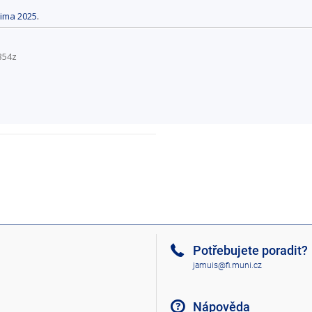
ima 2025
.
354z
Potřebujete poradit?
jamuis@fi.muni.cz
Nápověda