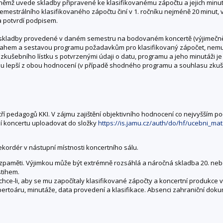
na němž uvede skladby připravené ke klasifikovanému zápočtu a jejich m
emestrálního klasifikovaného zápočtu činí v 1. ročníku nejméně 20 minut,
a potvrdí podpisem.
o skladby provedené v daném semestru na bodovaném koncertě (výjimečně
ozsahem a sestavou programu požadavkům pro klasifikovaný zápočet, nem
ušebního lístku s potvrzenými údaji o datu, programu a jeho minutáži je
mu lepší z obou hodnocení (v případě shodného programu a souhlasu zkuš
tří pedagogů KKI. V zájmu zajištění objektivního hodnocení co nejvyšším
í koncertu uploadovat do složky
https://is.jamu.cz/auth/do/hf/ucebni_mat
ekordér v nástupní místnosti koncertního sálu.
zpaměti. Výjimkou může být extrémně rozsáhlá a náročná skladba 20. nebo 
tihem.
a chce-li, aby se mu započítaly klasifikované zápočty a koncertní produkce
toáru, minutáže, data provedení a klasifikace. Absenci zahraniční dokum