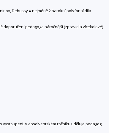
maninov, Debussy ● nejméně 2 barokní polyfonní díla
ladě doporučení pedagoga náročnější (zpravidla vícekolové)
ho vystoupení. V absolventském ročníku uděluje pedagog