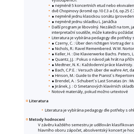
● nejméně 5 koncertních etud nebo ekvivalent
dvě Chopinovy (kromě op.10 č.3 a č.6, op.25 č
● nejméně jednu klasickou sonátu (provedeno
● nejméně jednu skladbu L. Janáčka
Další program je libovolný. Nezáleží na tom, 
interpretační soutěže, může katedru požáda
Literatura je vybírána pedagogy dle potřeby 
● Czerny, C. : Über den richtigen Vortrag der
● Nichols, R.: Ravel Remembered. W.W. Norto
● Keller, H. : Die Klavierwerke Bachs. Peters, 
● Quantz, J.J. : Pokus o návod jak hrát na pří
● Medtner, N. K.: Každodenní práce klavíristy
● Bach, C.P.E. : Versuch über die wahre Art, d
● Hinson, M.: Guide to the Pianist´s Repertoir
● Brendel, A. : Schubert´s Last Sonatas (in :
● Jiránek, J. : O Smetanových klavírních skla
Notové materiály, pokud možno urtextové
Literatura
Literatura je vybírána pedagogy dle potřeby s o
Metody hodnocení
V závěru každého semestru je udělován klasifikovan
hlavního oboru zápočet, absolventský koncert je ho