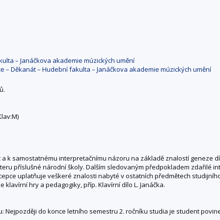
fakulta – Janáčkova akademie múzických umění
ace – Děkanát – Hudební fakulta – Janáčkova akademie múzických umění
ů.
Klav:M)
 a k samostatnému interpretačnímu názoru na základě znalostí geneze díla
kteru příslušné národní školy. Dalším sledovaným předpokladem zdařilé i
ncepce uplatňuje veškeré znalosti nabyté v ostatních předmětech studijního
e klavírní hry a pedagogiky, příp. Klavírní dílo L. Janáčka.
: Nejpozději do konce letního semestru 2. ročníku studia je student po