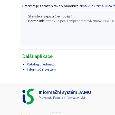
Předmět je zařazen také v obdobích
zima 2023
,
zima 2024
,
z
Statistika zápisu (
nejnovější
)
Permalink:
https://is.jamu.cz/predmet/hf/zima2026/HF0
Další aplikace
Katalog předmětů
Informační systém
I
Informační systém JAMU
S
Provozuje
Fakulta informatiky MU
J
A
M