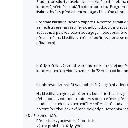
Student předloží zkušební komisi zkušební lístek, 
koncertě, včetně minutáží a data koncertu. Program s
lístku schválí s předstihem pedagog hlavního oboru 
Program klasifikovaného zápočtu je možno zkrátit 
semestru veřejně všechny skladby, odpovídající r
zúčastnit a po předložení pedagogem podepsaného zk
přesto hrát na klasifikovaném zápočtu, započte se 
případech).
Každý ročníkový recitál je hodnocen komisí nejméně 
koncert nahrát a videozáznam do 72 hodin od konán
K nahrávání lze využít samoobslužný digitální videor
Na klasifikovaných zápočtech a koncertech se hraje 
třeba podat vedoucímu katedry s dostatečným předs
Studuje-li student v zahraničí bez přerušení studia 
do termínu zkoušek ověřené doklady s uvedením reper
Další komentáře
Předmět je vyučován každoročně.
Výuka probíhá každý týden.