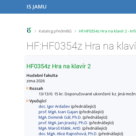
P
P
P
P
IS JAMU
ř
ř
ř
ř
e
e
e
e
s
s
s
s
k
k
k
k
o
o
o
o
>
>
Katalog předmětů
HF:HF0354z Hra na klavír 2 - I
č
č
č
č
i
i
i
i
HF:HF0354z Hra na klaví
t
t
t
t
n
n
n
n
a
a
a
a
h
h
o
p
HF0354z Hra na klavír 2
o
l
b
a
r
a
s
t
Hudební fakulta
n
v
a
i
zima 2026
í
i
h
č
Rozsah
l
č
k
13/13/0. 15 kr. Doporučované ukončení: kz. Jiná možn
i
k
u
Vyučující
š
u
doc. Igor Ardašev
(přednášející)
t
prof. MgA. Ivan Gajan
(přednášející)
u
MgA. Dominik Gál, Ph.D.
(přednášející)
prof. MgA. Jan Jiraský, Ph.D.
(přednášející)
MgA. Maroš Klátik, ArtD.
(přednášející)
doc. MgA. Alice Rajnohová, Ph.D.
(přednášející)