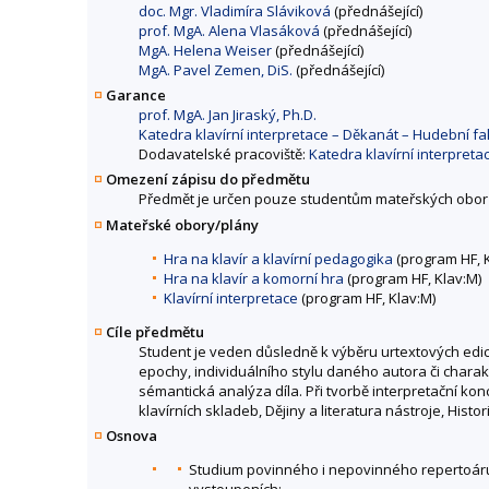
doc. Mgr. Vladimíra Sláviková
(přednášející)
prof. MgA. Alena Vlasáková
(přednášející)
MgA. Helena Weiser
(přednášející)
MgA. Pavel Zemen, DiS.
(přednášející)
Garance
prof. MgA. Jan Jiraský, Ph.D.
Katedra klavírní interpretace – Děkanát – Hudební 
Dodavatelské pracoviště:
Katedra klavírní interpret
Omezení zápisu do předmětu
Předmět je určen pouze studentům mateřských obor
Mateřské obory/plány
Hra na klavír a klavírní pedagogika
(program HF, 
Hra na klavír a komorní hra
(program HF, Klav:M)
Klavírní interpretace
(program HF, Klav:M)
Cíle předmětu
Student je veden důsledně k výběru urtextových edic
epochy, individuálního stylu daného autora či chara
sémantická analýza díla. Při tvorbě interpretační ko
klavírních skladeb, Dějiny a literatura nástroje, Histori
Osnova
Studium povinného i nepovinného repertoáru
vystoupeních: