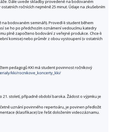
inutáže. Dále uvede skladby provedené na bodovaném
 v ostatních ročnících nejméně 25 minut. Údaje na zkušebním
 na bodovaném semináři). Provedl-li student během
usí se ho po předchozím oznámení vedoucímu katedry
 mu plně započteno bodování z veřejné produkce. Chce-li
ební komise) nebo průměr z obou vystoupení (v ostatních
 počtem pedagogů KKI má student povinnost ročníkový
erialy/kki/rocnikove_koncerty_kki/
21. století, případně období baroka. Žádost o výjimku je
 včetně uznání povinného repertoáru, je povinen předložit
entace (klasifikace) lze řešit doložením videozáznamu.