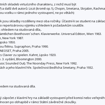
ních skladeb virtuózního charakteru, z nichž musí být
.7) a další dvě autorů: Liszt (kromě op.1), Chopin, Smetana, Skrjabin, Rach
u vcelku v rámci jednoho vystoupení, ne po větách)
jak jsou skladby rozděleny mezi oba ročníky. Účastní-li se student na zák
t o repertoárovou výjimku vzhledem k požadavkům soutěže.
s ohledem na studovaná díla,.
 sämtlichen Beethoven´schen. Klavierwerke. Universal Edition, Wien 1963.
n, New York 1987.
Lipsko 1950.
čnou flétnu. Supraphon, Praha 1990.
. NEOSET, Praha 2005.
as Clavier zu spielen. Kahnt, Lipsko 1920.
e. 3. vydání, Bloomington 2000.
 Music Sounded Out). The Noonday Press, New York 1992.
dbách a jeho klavírní hře. Společnost Bedřicha Smetany, Praha 1932.
hledem na studovaná díla.
ý zápočet z klavírní hry na základě vystoupení před komisí nebo veřejné
dnocen po obhajobě v rámci Státní závěrečné zkoušky.