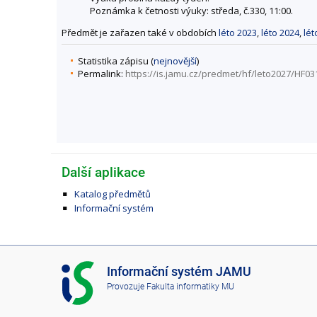
Poznámka k četnosti výuky: středa, č.330, 11:00.
Předmět je zařazen také v obdobích
léto 2023
,
léto 2024
,
lét
Statistika zápisu (
nejnovější
)
Permalink:
https://is.jamu.cz/predmet/hf/leto2027/HF03
Další aplikace
Katalog předmětů
Informační systém
I
Informační systém JAMU
S
Provozuje
Fakulta informatiky MU
J
A