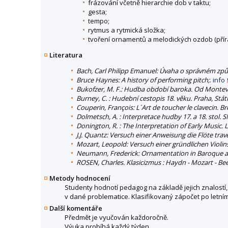
frázování včetně hierarchie dob v taktu;
gesta;
tempo;
rytmus a rytmická složka;
tvoření ornamentů a melodických ozdob (příraz
Literatura
Bach, Carl Philipp Emanuel: Úvaha o správném způsob
Bruce Haynes: A history of performing pitch;
.
info
Bukofzer, M. F.: Hudba období baroka. Od Monteverd
Burney, C. : Hudební cestopis 18. věku. Praha, Stá
Couperin, François: L´Art de toucher le clavecin. B
Dolmetsch, A. : Interpretace hudby 17. a 18. stol.
Donington, R. : The Interpretation of Early Music.
J.J. Quantz: Versuch einer Anweisung die Flöte trav
Mozart, Leopold: Versuch einer gründlichen Violins
Neumann, Frederick: Ornamentation in Baroque and
ROSEN, Charles. Klasicizmus : Haydn - Mozart - Be
Metody hodnocení
Studenty hodnotí pedagog na základě jejich znalostí, 
v dané problematice. Klasifikovaný zápočet po letní
Další komentáře
Předmět je vyučován každoročně.
Výuka probíhá každý týden.