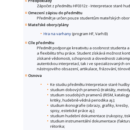
Předpoklady
Zápočet z předmětu HF0312z - Interpretace staré hudb
Omezení zápisu do předmětu
Předmět je určen pouze studentům mateřských obor
Mateřské obory/plány
Hra na varhany
(program HF, Varh:B)
Cíle předmětu
Předmět podporuje kreativitu a osobnost studenta a
a flexibilitu trhu práce. Student získává možnost kon
získané vědomosti, schopnosti a dovednosti zakompon
autentickou interpretací, tak i ve specializovaných 
nástrojového obsazení, artikulace, frázování, tónové 
Osnova
Ke studiu předmětu Interpretace staré hudby
studium dobových pramenů (traktáty, metody, 
studium soudobých pramenů (RISM, katalogy pr
kritiky, hudebně-vědná periodika aj.);
studium ikonografie (obrazy, grafiky, kresby,
spisy, estetické práce aj.);
studium hudební dokumentace (rukopisy, tisky
studium instrumentální dokumentace (faktura, 
rétorika;