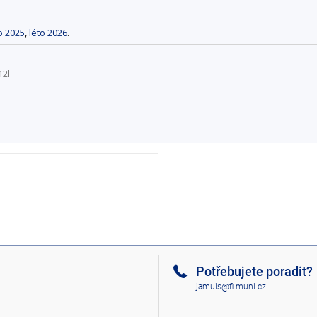
o 2025
,
léto 2026
.
12l
Potřebujete poradit?
jamuis@fi.muni.cz