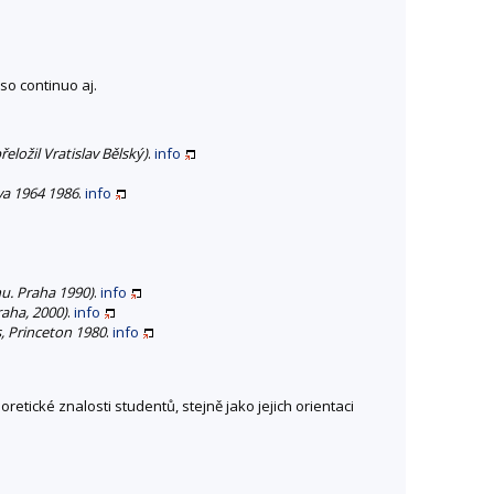
so continuo aj.
ložil Vratislav Bělský)
.
info
va 1964 1986
.
info
nu. Praha 1990)
.
info
raha, 2000)
.
info
, Princeton 1980
.
info
etické znalosti studentů, stejně jako jejich orientaci