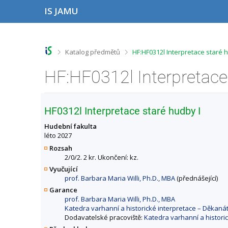
P
P
P
P
IS JAMU
ř
ř
ř
ř
e
e
e
e
s
s
s
s
k
k
k
k
o
o
o
o
>
>
Katalog předmětů
HF:HF0312l Interpretace staré 
č
č
č
č
i
i
i
i
t
t
t
t
n
n
n
n
a
a
a
a
h
h
o
p
HF0312l Interpretace staré hudby I
o
l
b
a
r
a
s
t
Hudební fakulta
n
v
a
i
léto 2027
í
i
h
č
Rozsah
l
č
k
2/0/2. 2 kr. Ukončení: kz.
i
k
u
Vyučující
š
u
prof. Barbara Maria Willi, Ph.D., MBA
(přednášející)
t
u
Garance
prof. Barbara Maria Willi, Ph.D., MBA
Katedra varhanní a historické interpretace – Děkan
Dodavatelské pracoviště:
Katedra varhanní a histori