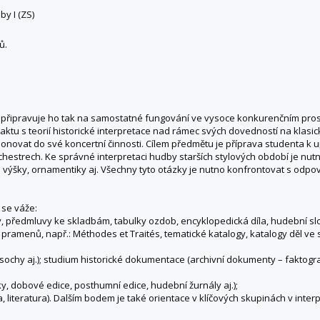
y I (ZS)
ů.
 připravuje ho tak na samostatné fungování ve vysoce konkurenčním prost
taktu s teorií historické interpretace nad rámec svých dovedností na klasic
ovat do své koncertní činnosti. Cílem předmětu je příprava studenta k u
orchestrech. Ke správné interpretaci hudby starších stylových období je n
výšky, ornamentiky aj. Všechny tyto otázky je nutno konfrontovat s odpovíd
 se váže:
předmluvy ke skladbám, tabulky ozdob, encyklopedická díla, hudební slov
amenů, např.: Méthodes et Traités, tematické katalogy, katalogy děl ve slo
 sochy aj.); studium historické dokumentace (archivní dokumenty – faktogra
, dobové edice, posthumní edice, hudební žurnály aj.);
literatura). Dalším bodem je také orientace v klíčových skupinách v inter