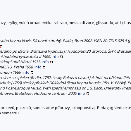
y, trylky, volná ornamentika, vibrato, messa di voce, glissando, atd.), bas
u hry na klavír. Díl první a druhý. Paido, Brno 2002. ISBN 80-7315-025-5 (pře
iho po Bacha, Bratislava Vysloužil J.: Hudobníci 20. storočia, ŠHV, Bratisla
tní hudební vydavatelství 1966
.
info
reitkopf und Härtel 1933
.
info
 SNKLHU, Praha 1958
.
info
 London 1989
.
info
ersiere zu spielen (Berlin, 1752, česky Pokus o návod jak hrát na příčnou flét
chule (1756) (český překlad: Důkladná škola hry na housle. Přel. V. Bělský. P
 Post-Baroque Music. With special emphasis on J. S. Bach. University Press
ethoven. Bratislava : Hudobné centrum, 2005.
info
projevů, pokroků, samostatné přípravy, schopností aj. Pedagog sleduje teor
m semestru.