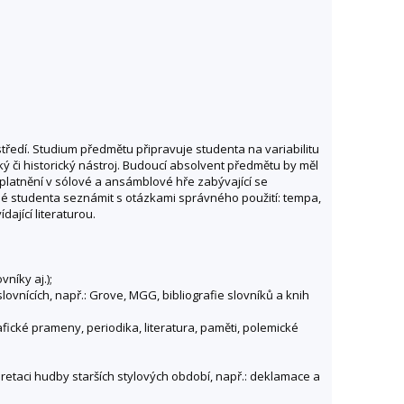
ředí. Studium předmětu připravuje studenta na variabilitu
ký či historický nástroj. Budoucí absolvent předmětu by měl
platnění v sólové a ansámblové hře zabývající se
utné studenta seznámit s otázkami správného použití: tempa,
ající literaturou.
níky aj.);
vnících, např.: Grove, MGG, bibliografie slovníků a knih
fické prameny, periodika, literatura, paměti, polemické
pretaci hudby starších stylových období, např.: deklamace a