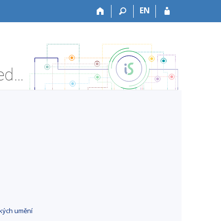
EN
HF:HF0312l Interpretace staré hudby I - Informace o předmětu
ckých umění