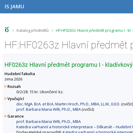
P
P
P
P
IS JAMU
ř
ř
ř
ř
e
e
e
e
s
s
s
s
k
k
k
k
o
o
o
o
>
>
Katalog předmětů
HF:HF0263z Hlavní předmět programu I - kl
č
č
č
č
i
i
i
i
t
t
t
t
n
n
n
n
a
a
a
a
h
h
o
p
HF0263z Hlavní předmět programu I - kladívkový 
o
l
b
a
r
a
s
t
Hudební fakulta
n
v
a
i
zima 2026
í
i
h
č
Rozsah
l
č
k
0/2/28. 15 kr. Ukončení: kz.
i
k
u
Vyučující
š
u
doc. MgA. BcA. et BcA. Martin Hroch, Ph.D., MBA, LL.M., Ed.D.
(cvičící
t
prof. Barbara Maria Willi, Ph.D., MBA
(cvičící)
u
Garance
prof. Barbara Maria Willi, Ph.D., MBA
Katedra varhanní a historické interpretace – Děkanát – Hudebn
Dodavatelské pracoviště:
Katedra varhanní a historické interpr