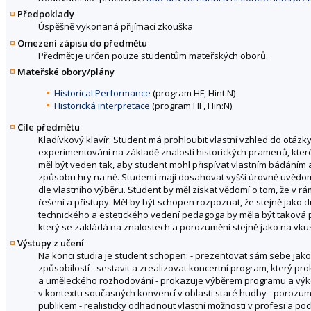
Předpoklady
Úspěšně vykonaná přijímací zkouška
Omezení zápisu do předmětu
Předmět je určen pouze studentům mateřských oborů.
Mateřské obory/plány
Historical Performance
(program HF, Hint:N)
Historická interpretace
(program HF, Hin:N)
Cíle předmětu
Kladívkový klavír: Student má prohloubit vlastní vzhled do otáz
experimentování na základě znalostí historických pramenů, kter
měl být veden tak, aby student mohl přispívat vlastním bádáním a v
způsobu hry na ně. Studenti mají dosahovat vyšší úrovně uvědomě
dle vlastního výběru. Student by měl získat vědomí o tom, že v rám
řešení a přístupy. Měl by být schopen rozpoznat, že stejně jako d
technického a estetického vedení pedagoga by měla být taková 
který se zakládá na znalostech a porozumění stejně jako na vkusu 
Výstupy z učení
Na konci studia je student schopen: - prezentovat sám sebe jako
způsobilostí - sestavit a zrealizovat koncertní program, který pr
a uměleckého rozhodování - prokazuje výběrem programu a výkon
v kontextu současných konvencí v oblasti staré hudby - porozum
publikem - realisticky odhadnout vlastní možnosti v profesi a poch