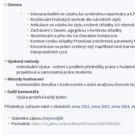
Osnova
Intonace/ladění ve vztahu ke zvolenému repertoáru a k
Rozlišování hráčských technik dle národních stylů
Artikulace ve vztahu ke stylu zvolené skladby a k rétor
Zacházení s časem, agogickou v kontextu skladby
Akcentování a jeho vliv na charakter kompozice
Kontext vzniku skladby Prstoklad a technické parametry 
Koncentrace na jeden zvolený styl, například rané baroko 
interpretačních rysů
Výukové metody
individuální výuka - cvičení s podílem přednášky práce s hudebním
projektová a samostatná práce studenta
Metody hodnocení
komisionální zkouška s hodnocením s ústní analýzou činnosti s
Další komentáře
Výuka probíhá každý týden.
Předmět je zařazen také v obdobích
zima 2022
,
zima 2023
,
zima 2024
,
z
Statistika zápisu (
nejnovější
)
Permalink:
https://is.jamu.cz/predmet/hf/zima2026/HF0263z