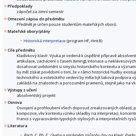
Předpoklady
zápočet za zimní semestr
Omezení zápisu do předmětu
Předmět je určen pouze studentům mateřských oborů.
Mateřské obory/plány
Historická interpretace
(program HF, Hint:B)
Cíle předmětu
Kladívkový klavír: Výuka je vedená k úspěšné přípravě absolvent
artikulace, zacházení s časem (timing), intonace u neklávesových
dosahovat uvědomění si smyslu historického kontextu a významu o
by měl získat povědomí o tom, že v rámci historické hudby existují
technického a estetického vedení by měla být taková podpora v
zakládá na znalostech a porozumění pramenů, stejně jako na vkus
Výstupy z učení
absolventský projekt
Osnova
Osvojení a prohloubení všech doposud zrealizovaných oblastí, p
kompozice, vliv kontextu vzniku skladby na interpretaci, koncentr
Francii s vypracováním typických stylových a interpretačních rysů
Literatura
Bach, C. Ph. E.: Úvaha o správném způsobu hry na klavír. Paido