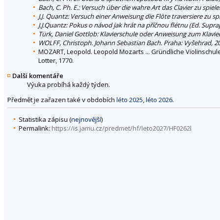
Bach, C. Ph. E.: Versuch über die wahre Art das Clavier zu spiel
J.J. Quantz: Versuch einer Anweisung die Flöte traversiere zu sp
J.J.Quantz: Pokus o návod jak hrát na příčnou flétnu (Ed. Sup
Türk, Daniel Gottlob: Klavierschule oder Anweisung zum Klavier
WOLFF, Christoph. Johann Sebastian Bach. Praha: Vyšehrad, 2
MOZART, Leopold. Leopold Mozarts ... Gründliche Violinschule,
Lotter, 1770.
Další komentáře
Výuka probíhá každý týden.
Předmět je zařazen také v obdobích
léto 2025
,
léto 2026
.
Statistika zápisu (
nejnovější
)
Permalink:
https://is.jamu.cz/predmet/hf/leto2027/HF0262l