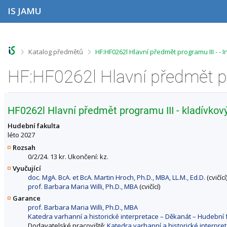
P
P
P
P
IS JAMU
ř
ř
ř
ř
e
e
e
e
s
s
s
s
k
k
k
k
o
o
o
o
>
>
Katalog předmětů
HF:HF0262l Hlavní předmět programu III - -
č
č
č
č
i
i
i
i
t
t
t
t
n
n
n
n
a
a
a
a
h
h
o
p
HF0262l Hlavní předmět programu III - kladívkový
o
l
b
a
r
a
s
t
Hudební fakulta
n
v
a
i
léto 2027
í
i
h
č
Rozsah
l
č
k
0/2/24. 13 kr. Ukončení: kz.
i
k
u
Vyučující
š
u
doc. MgA. BcA. et BcA. Martin Hroch, Ph.D., MBA, LL.M., Ed.D.
(cvičící
t
prof. Barbara Maria Willi, Ph.D., MBA
(cvičící)
u
Garance
prof. Barbara Maria Willi, Ph.D., MBA
Katedra varhanní a historické interpretace – Děkanát – Hudebn
Dodavatelské pracoviště:
Katedra varhanní a historické interpr